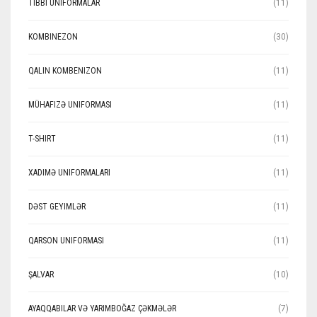
TIBBI UNIFORMALAR
(11)
KOMBINEZON
(30)
QALIN KOMBENIZON
(11)
MÜHAFIZƏ UNIFORMASI
(11)
T-SHIRT
(11)
XADIMƏ UNIFORMALARI
(11)
DƏST GEYIMLƏR
(11)
QARSON UNIFORMASI
(11)
ŞALVAR
(10)
AYAQQABILAR VƏ YARIMBOĞAZ ÇƏKMƏLƏR
(7)