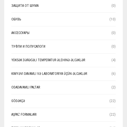
ЗАЩИТА ОТ ШУМА
(0)
ОБУВЬ
(10)
АКСЕССУАРЫ
(0)
ТУФЛИ И ПОЛУСАПОГИ
(0)
YÜKSƏK DƏRƏCƏLI TEMPERATUR ƏLEHINƏ ƏLCƏKLƏR
(4)
KIMYƏVI DAVAMLI VƏ LABORATORIYA ÜÇÜN ƏLCƏKLƏR
(6)
ODADAVAMLI PALTAR
(2)
GÖDƏKÇƏ
(22)
AŞPAZ FORMALARI
(22)