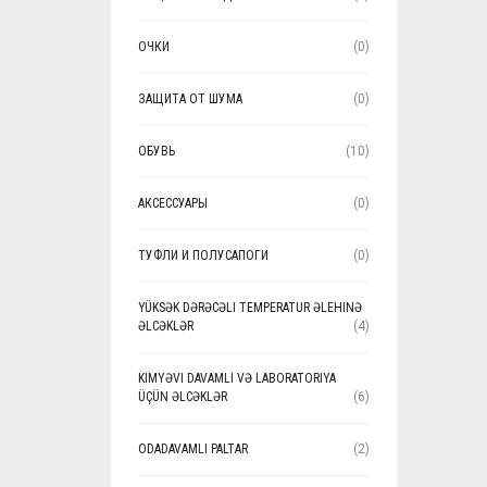
ОЧКИ
(0)
ЗАЩИТА ОТ ШУМА
(0)
ОБУВЬ
(10)
АКСЕССУАРЫ
(0)
ТУФЛИ И ПОЛУСАПОГИ
(0)
YÜKSƏK DƏRƏCƏLI TEMPERATUR ƏLEHINƏ
ƏLCƏKLƏR
(4)
KIMYƏVI DAVAMLI VƏ LABORATORIYA
ÜÇÜN ƏLCƏKLƏR
(6)
ODADAVAMLI PALTAR
(2)