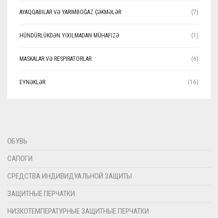
AYAQQABILAR VƏ YARIMBOĞAZ ÇƏKMƏLƏR
(7)
HÜNDÜRLÜKDƏN YIXILMADAN MÜHAFIZƏ
(1)
MASKALAR VƏ RESPIRATORLAR
(6)
EYNƏKLƏR
(16)
ОБУВЬ
САПОГИ
СРЕДСТВА ИНДИВИДУАЛЬНОЙ ЗАЩИТЫ
ЗАЩИТНЫЕ ПЕРЧАТКИ
НИЗКОТЕМПЕРАТУРНЫЕ ЗАЩИТНЫЕ ПЕРЧАТКИ