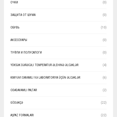
ОЧКИ
(0)
ЗАЩИТА ОТ ШУМА
(0)
ОБУВЬ
(10)
АКСЕССУАРЫ
(0)
ТУФЛИ И ПОЛУСАПОГИ
(0)
YÜKSƏK DƏRƏCƏLI TEMPERATUR ƏLEHINƏ ƏLCƏKLƏR
(4)
KIMYƏVI DAVAMLI VƏ LABORATORIYA ÜÇÜN ƏLCƏKLƏR
(6)
ODADAVAMLI PALTAR
(2)
GÖDƏKÇƏ
(22)
AŞPAZ FORMALARI
(22)