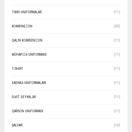
TIBBI UNIFORMALAR
(11)
KOMBINEZON
(30)
QALIN KOMBENIZON
(11)
MÜHAFIZƏ UNIFORMASI
(11)
T-SHIRT
(11)
XADIMƏ UNIFORMALARI
(11)
DƏST GEYIMLƏR
(11)
QARSON UNIFORMASI
(11)
ŞALVAR
(10)