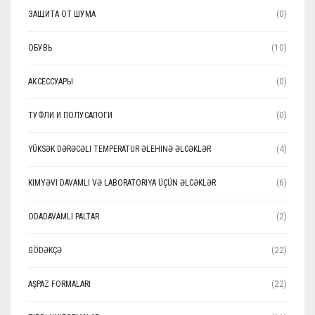
ЗАЩИТА ОТ ШУМА
(0)
ОБУВЬ
(10)
АКСЕССУАРЫ
(0)
ТУФЛИ И ПОЛУСАПОГИ
(0)
YÜKSƏK DƏRƏCƏLI TEMPERATUR ƏLEHINƏ ƏLCƏKLƏR
(4)
KIMYƏVI DAVAMLI VƏ LABORATORIYA ÜÇÜN ƏLCƏKLƏR
(6)
ODADAVAMLI PALTAR
(2)
GÖDƏKÇƏ
(22)
AŞPAZ FORMALARI
(22)