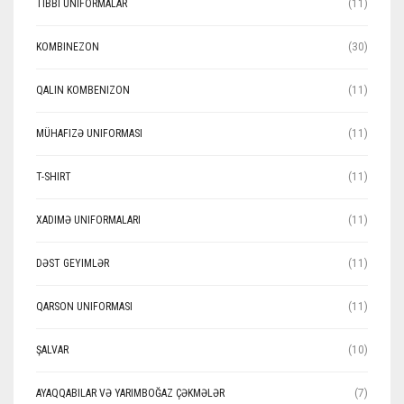
TIBBI UNIFORMALAR
(11)
KOMBINEZON
(30)
QALIN KOMBENIZON
(11)
MÜHAFIZƏ UNIFORMASI
(11)
T-SHIRT
(11)
XADIMƏ UNIFORMALARI
(11)
DƏST GEYIMLƏR
(11)
QARSON UNIFORMASI
(11)
ŞALVAR
(10)
AYAQQABILAR VƏ YARIMBOĞAZ ÇƏKMƏLƏR
(7)