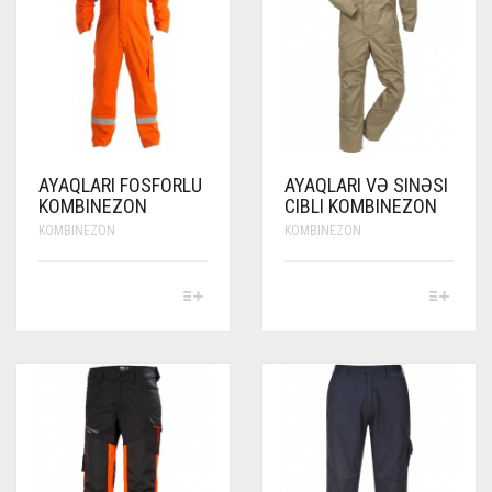
AYAQLARI FOSFORLU
AYAQLARI VƏ SINƏSI
KOMBINEZON
CIBLI KOMBINEZON
KOMBINEZON
KOMBINEZON
THIS
THIS
PRODUCT
PRODUCT
HAS
HAS
MULTIPLE
MULTIPLE
VARIANTS.
VARIANTS.
THE
THE
OPTIONS
OPTIONS
MAY
MAY
BE
BE
CHOSEN
CHOSEN
ON
ON