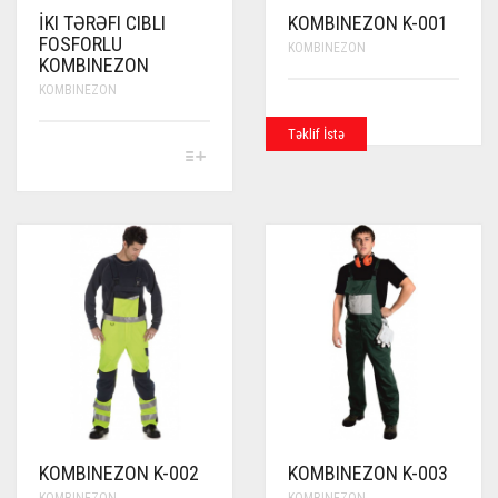
İKI TƏRƏFI CIBLI
KOMBINEZON K-001
FOSFORLU
KOMBINEZON
KOMBINEZON
KOMBINEZON
Təklif İstə
THIS
PRODUCT
HAS
MULTIPLE
VARIANTS.
THE
OPTIONS
MAY
BE
CHOSEN
ON
THE
PRODUCT
PAGE
KOMBINEZON K-002
KOMBINEZON K-003