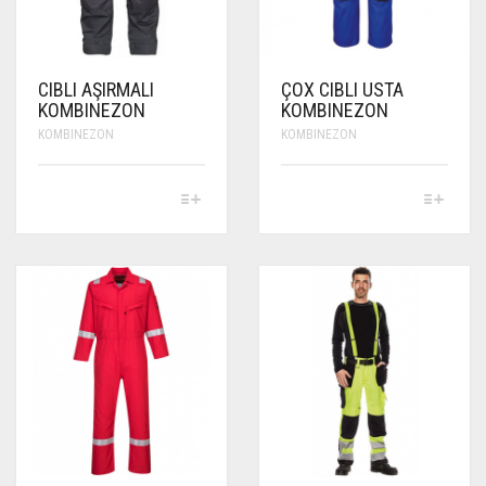
PAGE
PRODUCT
PAGE
CIBLI AŞIRMALI
ÇOX CIBLI USTA
KOMBINEZON
KOMBINEZON
KOMBINEZON
KOMBINEZON
THIS
THIS
PRODUCT
PRODUCT
HAS
HAS
MULTIPLE
MULTIPLE
VARIANTS.
VARIANTS.
THE
THE
OPTIONS
OPTIONS
MAY
MAY
BE
BE
CHOSEN
CHOSEN
ON
ON
THE
THE
PRODUCT
PRODUCT
PAGE
PAGE