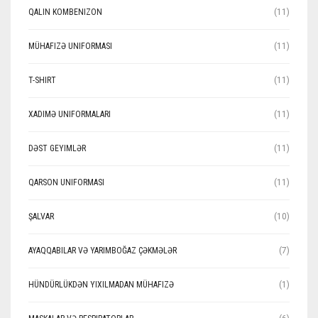
QALIN KOMBENIZON
(11)
MÜHAFIZƏ UNIFORMASI
(11)
T-SHIRT
(11)
XADIMƏ UNIFORMALARI
(11)
DƏST GEYIMLƏR
(11)
QARSON UNIFORMASI
(11)
ŞALVAR
(10)
AYAQQABILAR VƏ YARIMBOĞAZ ÇƏKMƏLƏR
(7)
HÜNDÜRLÜKDƏN YIXILMADAN MÜHAFIZƏ
(1)