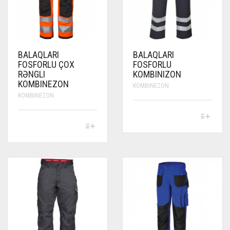
THE
THE
PRODUCT
PRODUCT
PAGE
PAGE
BALAQLARI
BALAQLARI
FOSFORLU ÇOX
FOSFORLU
RƏNGLI
KOMBINIZON
KOMBINEZON
KOMBINEZON
KOMBINEZON
THIS
PRODUCT
THIS
HAS
PRODUCT
MULTIPLE
HAS
VARIANTS.
MULTIPLE
THE
VARIANTS.
OPTIONS
THE
MAY
OPTIONS
BE
MAY
CHOSEN
BE
ON
CHOSEN
THE
ON
PRODUCT
THE