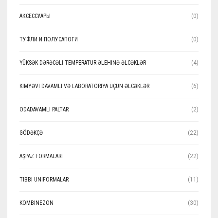
АКСЕССУАРЫ
(0)
ТУФЛИ И ПОЛУСАПОГИ
(0)
YÜKSƏK DƏRƏCƏLI TEMPERATUR ƏLEHINƏ ƏLCƏKLƏR
(4)
KIMYƏVI DAVAMLI VƏ LABORATORIYA ÜÇÜN ƏLCƏKLƏR
(6)
ODADAVAMLI PALTAR
(2)
GÖDƏKÇƏ
(22)
AŞPAZ FORMALARI
(22)
TIBBI UNIFORMALAR
(11)
KOMBINEZON
(30)