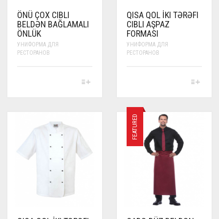
ÖNÜ ÇOX CIBLI
QISA QOL İKI TƏRƏFI
BELDƏN BAĞLAMALI
CIBLI AŞPAZ
ÖNLÜK
FORMASI
УНИФОРМА ДЛЯ
УНИФОРМА ДЛЯ
РЕСТОРАНОВ
РЕСТОРАНОВ
THIS
THIS
PRODUCT
PRODUCT
HAS
HAS
MULTIPLE
MULTIPLE
VARIANTS.
VARIANTS.
FEATURED
THE
THE
OPTIONS
OPTIONS
MAY
MAY
BE
BE
CHOSEN
CHOSEN
ON
ON
THE
THE
PRODUCT
PRODUCT
PAGE
PAGE