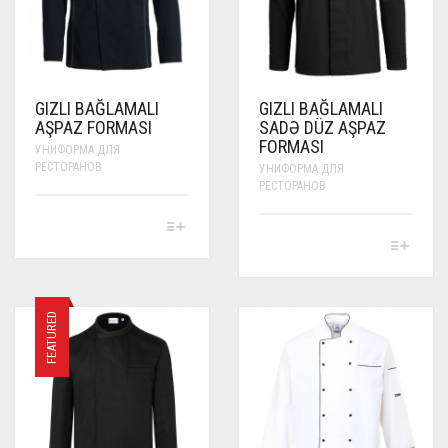
ON
PRODUCT
THE
PAGE
PRODUCT
PAGE
GIZLI BAĞLAMALI
GIZLI BAĞLAMALI
AŞPAZ FORMASI
SADƏ DÜZ AŞPAZ
FORMASI
УНИФОРМА ДЛЯ
РЕСТОРАНОВ
УНИФОРМА ДЛЯ
РЕСТОРАНОВ
THIS
PRODUCT
THIS
HAS
PRODUCT
MULTIPLE
HAS
VARIANTS.
MULTIPLE
THE
VARIANTS.
FEATURED
OPTIONS
THE
MAY
OPTIONS
BE
MAY
CHOSEN
BE
ON
CHOSEN
THE
ON
PRODUCT
THE