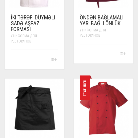
PAGE
İKI TƏRƏFI DÜYMƏLI
ÖNDƏN BAĞLAMALI
SADƏ AŞPAZ
YARI BAĞLI ÖNLÜK
FORMASI
УНИФОРМА ДЛЯ
РЕСТОРАНОВ
УНИФОРМА ДЛЯ
РЕСТОРАНОВ
THIS
PRODUCT
THIS
HAS
PRODUCT
MULTIPLE
HAS
VARIANTS.
MULTIPLE
THE
VARIANTS.
FEATURED
OPTIONS
THE
MAY
OPTIONS
BE
MAY
CHOSEN
BE
ON
CHOSEN
THE
ON
PRODUCT
THE
PAGE
PRODUCT
PAGE