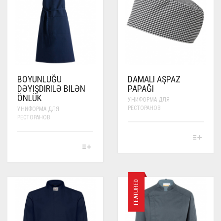
CHOSEN
BE
ON
CHOSEN
THE
ON
PRODUCT
THE
PAGE
PRODUCT
PAGE
BOYUNLUĞU
DAMALI AŞPAZ
DƏYIŞDIRILƏ BILƏN
PAPAĞI
ÖNLÜK
УНИФОРМА ДЛЯ
РЕСТОРАНОВ
УНИФОРМА ДЛЯ
РЕСТОРАНОВ
THIS
PRODUCT
THIS
HAS
PRODUCT
MULTIPLE
HAS
VARIANTS.
MULTIPLE
THE
VARIANTS.
FEATURED
OPTIONS
THE
MAY
OPTIONS
BE
MAY
CHOSEN
BE