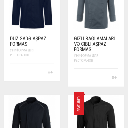
ON
CHOSEN
THE
ON
PRODUCT
THE
PAGE
PRODUCT
PAGE
DÜZ SADƏ AŞPAZ
GIZLI BAĞLAMALARI
FORMASI
VƏ CIBLI AŞPAZ
FORMASI
УНИФОРМА ДЛЯ
РЕСТОРАНОВ
УНИФОРМА ДЛЯ
РЕСТОРАНОВ
THIS
PRODUCT
THIS
HAS
PRODUCT
MULTIPLE
HAS
VARIANTS.
MULTIPLE
THE
VARIANTS.
FEATURED
OPTIONS
THE
MAY
OPTIONS
BE
MAY
CHOSEN
BE
ON
CHOSEN
THE