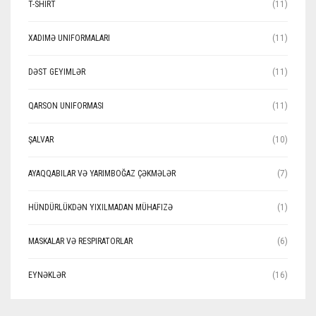
T-SHIRT
(11)
XADIMƏ UNIFORMALARI
(11)
DƏST GEYIMLƏR
(11)
QARSON UNIFORMASI
(11)
ŞALVAR
(10)
AYAQQABILAR VƏ YARIMBOĞAZ ÇƏKMƏLƏR
(7)
HÜNDÜRLÜKDƏN YIXILMADAN MÜHAFIZƏ
(1)
MASKALAR VƏ RESPIRATORLAR
(6)
EYNƏKLƏR
(16)