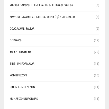
YÜKSƏK DƏRƏCƏLI TEMPERATUR ƏLEHINƏ ƏLCƏKLƏR
(4)
KIMYƏVI DAVAMLI VƏ LABORATORIYA ÜÇÜN ƏLCƏKLƏR
(6)
ODADAVAMLI PALTAR
(2)
GÖDƏKÇƏ
(22)
AŞPAZ FORMALARI
(22)
TIBBI UNIFORMALAR
(11)
KOMBINEZON
(30)
QALIN KOMBENIZON
(11)
MÜHAFIZƏ UNIFORMASI
(11)