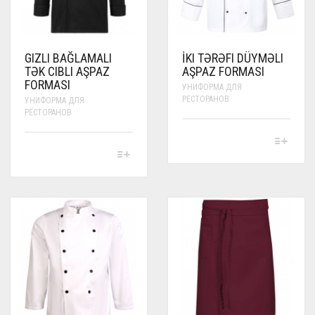
PAGE
PRODUCT
PAGE
GIZLI BAĞLAMALI
İKI TƏRƏFI DÜYMƏLI
TƏK CIBLI AŞPAZ
AŞPAZ FORMASI
FORMASI
УНИФОРМА ДЛЯ
РЕСТОРАНОВ
УНИФОРМА ДЛЯ
РЕСТОРАНОВ
THIS
PRODUCT
THIS
HAS
PRODUCT
MULTIPLE
HAS
VARIANTS.
MULTIPLE
THE
VARIANTS.
OPTIONS
THE
MAY
OPTIONS
BE
MAY
CHOSEN
BE
ON
CHOSEN
THE
ON
PRODUCT
THE
PAGE
PRODUCT