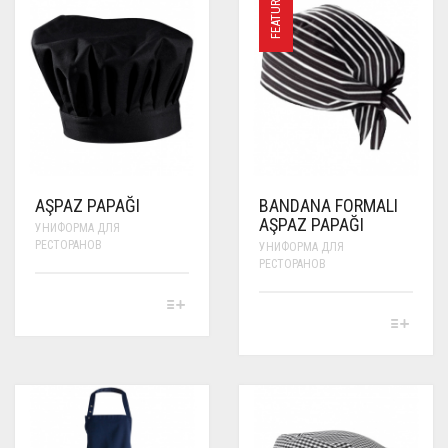
FEATURED
AŞPAZ PAPAĞI
BANDANA FORMALI
AŞPAZ PAPAĞI
УНИФОРМА ДЛЯ
РЕСТОРАНОВ
УНИФОРМА ДЛЯ
РЕСТОРАНОВ
THIS
PRODUCT
THIS
HAS
PRODUCT
MULTIPLE
HAS
VARIANTS.
MULTIPLE
THE
VARIANTS.
OPTIONS
THE
MAY
OPTIONS
BE
MAY