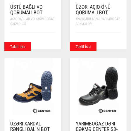
ÜSTÜ BAĞLI VƏ
ÜZƏRI AÇIQ ÖNÜ
QORUMALI BOT
QORUMALI BOT
AYAQQABILAR VƏ YARIMBOĞAZ
AYAQQABILAR VƏ YARIMBOĞAZ
ÇƏKMƏLƏR
ÇƏKMƏLƏR
Təklif İstə
Təklif İstə
ÜZƏRI XARDAL
YARIMBOĞAZ DƏRI
RƏNGLI QALIN BOT
ÇƏKMƏ CENTER S3-