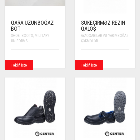
QARA UZUNBOĞAZ
SUKEÇIRMƏZ REZIN
BOT
QALOŞ
SHOE
,
BOOTS
,
MILITARY
AYAQQABILAR VƏ YARIMBOĞAZ
UNIFORMS
ÇƏKMƏLƏR
Təklif İstə
Təklif İstə