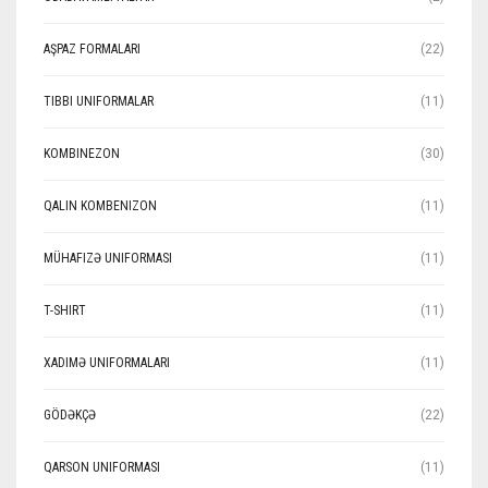
AŞPAZ FORMALARI
(22)
TIBBI UNIFORMALAR
(11)
KOMBINEZON
(30)
QALIN KOMBENIZON
(11)
MÜHAFIZƏ UNIFORMASI
(11)
T-SHIRT
(11)
XADIMƏ UNIFORMALARI
(11)
GÖDƏKÇƏ
(22)
QARSON UNIFORMASI
(11)