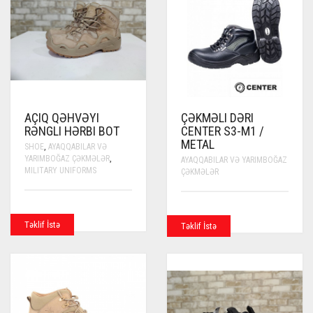
AÇIQ QƏHVƏYI
ÇƏKMƏLI DƏRI
RƏNGLI HƏRBI BOT
CENTER S3-M1 /
METAL
SHOE
,
AYAQQABILAR VƏ
YARIMBOĞAZ ÇƏKMƏLƏR
,
AYAQQABILAR VƏ YARIMBOĞAZ
MILITARY UNIFORMS
ÇƏKMƏLƏR
Təklif İstə
Təklif İstə