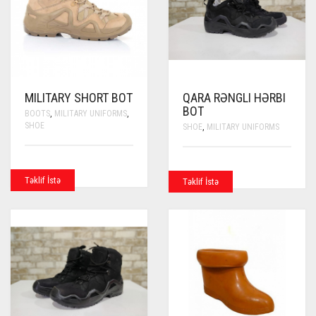
MILITARY SHORT BOT
QARA RƏNGLI HƏRBI
BOT
BOOTS
,
MILITARY UNIFORMS
,
SHOE
SHOE
,
MILITARY UNIFORMS
Təklif İstə
Təklif İstə