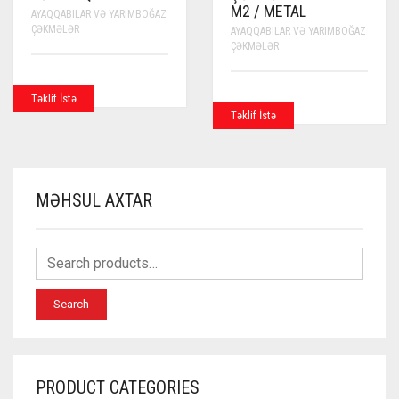
M2 / METAL
AYAQQABILAR VƏ YARIMBOĞAZ
ÇƏKMƏLƏR
AYAQQABILAR VƏ YARIMBOĞAZ
ÇƏKMƏLƏR
Təklif İstə
Təklif İstə
MƏHSUL AXTAR
Search
PRODUCT CATEGORIES