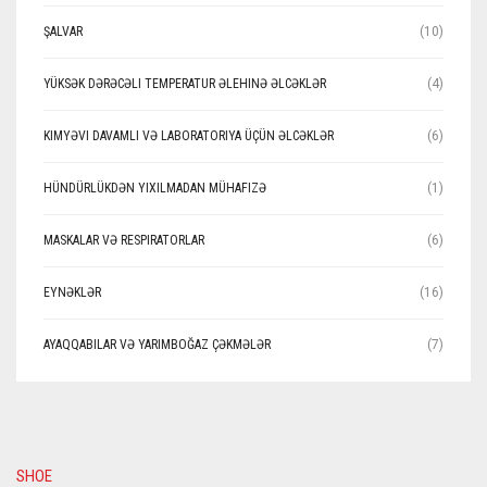
ŞALVAR
(10)
YÜKSƏK DƏRƏCƏLI TEMPERATUR ƏLEHINƏ ƏLCƏKLƏR
(4)
KIMYƏVI DAVAMLI VƏ LABORATORIYA ÜÇÜN ƏLCƏKLƏR
(6)
HÜNDÜRLÜKDƏN YIXILMADAN MÜHAFIZƏ
(1)
MASKALAR VƏ RESPIRATORLAR
(6)
EYNƏKLƏR
(16)
AYAQQABILAR VƏ YARIMBOĞAZ ÇƏKMƏLƏR
(7)
SHOE