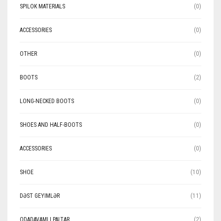
SPILOK MATERIALS
(0)
ACCESSORIES
(0)
OTHER
(0)
BOOTS
(2)
LONG-NECKED BOOTS
(0)
SHOES AND HALF-BOOTS
(0)
ACCESSORIES
(0)
SHOE
(10)
DƏST GEYIMLƏR
(11)
ODADAVAMLI PALTAR
(2)