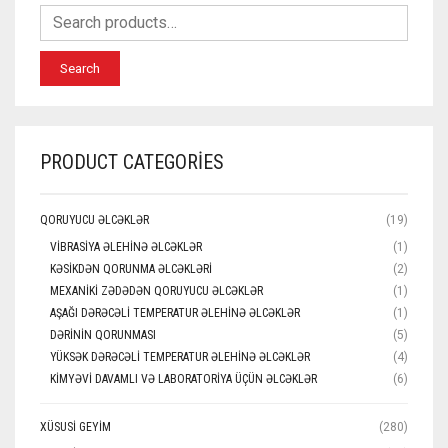
Search
PRODUCT CATEGORIES
QORUYUCU ƏLCƏKLƏR
(19)
VIBRASIYA ƏLEHINƏ ƏLCƏKLƏR
(1)
KƏSIKDƏN QORUNMA ƏLCƏKLƏRI
(2)
MEXANIKI ZƏDƏDƏN QORUYUCU ƏLCƏKLƏR
(1)
AŞAĞI DƏRƏCƏLI TEMPERATUR ƏLEHINƏ ƏLCƏKLƏR
(1)
DƏRININ QORUNMASI
(5)
YÜKSƏK DƏRƏCƏLI TEMPERATUR ƏLEHINƏ ƏLCƏKLƏR
(4)
KIMYƏVI DAVAMLI VƏ LABORATORIYA ÜÇÜN ƏLCƏKLƏR
(6)
XÜSUSI GEYIM
(280)