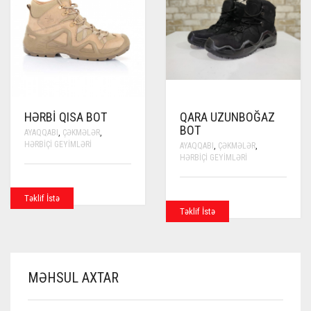
HƏRBI QISA BOT
QARA UZUNBOĞAZ
BOT
AYAQQABI
,
ÇƏKMƏLƏR
,
HƏRBIÇI GEYIMLƏRI
AYAQQABI
,
ÇƏKMƏLƏR
,
HƏRBIÇI GEYIMLƏRI
Təklif İstə
Təklif İstə
MƏHSUL AXTAR