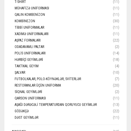
T-SHIRT
(11)
MÜHAFIZƏ UNIFORMASI
(11)
QALIN KOMBENIZON
(11)
KOMBINEZON
(30)
TIBBI UNIFORMALAR
(11)
XADIMƏ UNIFORMALARI
(11)
AŞPAZ FORMALARI
(22)
ODADAVAMLI PALTAR
(2)
POLIS UNIFORMALARI
(14)
HƏRBIÇI GEYIMLƏRI
(18)
TAKTIKAL GEYIM
(4)
ŞALVAR
(10)
FUTBOLKALAR, POLO-KÖYNƏKLƏR, SVITERLƏR
(7)
RESTORANLAR ÜÇÜN UNIFORMA
(20)
SIQNAL GEYIMLƏRI
(2)
QARSON UNIFORMASI
(11)
AŞAĞI DƏRƏCƏLI TEMPERATURDAN QORUYUCU GEYIMLƏR
(13)
GÖDƏKÇƏ
(22)
DƏST GEYIMLƏR
(11)