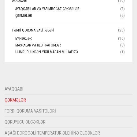
AYAQQABI
(10)
AYAQQABILAR VƏ YARIMBOĞAZ ÇƏKMƏLƏR
(7)
ÇƏKMƏLƏR
(2)
FƏRDI QORUMA VASITƏLƏRI
(23)
EYNƏKLƏR
(16)
MASKALAR VƏ RESPIRATORLAR
(6)
HÜNDÜRLÜKDƏN YIXILMADAN MÜHAFIZƏ
(1)
AYAQQABI
ÇƏKMƏLƏR
FƏRDI QORUMA VASITƏLƏRI
QORUYUCU ƏLCƏKLƏR
AŞAĞI DƏRƏCƏLI TEMPERATUR ƏLEHINƏ ƏLCƏKLƏR