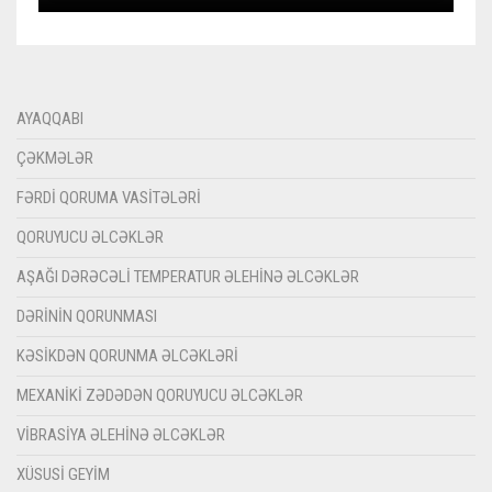
AYAQQABI
ÇƏKMƏLƏR
FƏRDI QORUMA VASITƏLƏRI
QORUYUCU ƏLCƏKLƏR
AŞAĞI DƏRƏCƏLI TEMPERATUR ƏLEHINƏ ƏLCƏKLƏR
DƏRININ QORUNMASI
KƏSIKDƏN QORUNMA ƏLCƏKLƏRI
MEXANIKI ZƏDƏDƏN QORUYUCU ƏLCƏKLƏR
VIBRASIYA ƏLEHINƏ ƏLCƏKLƏR
XÜSUSI GEYIM