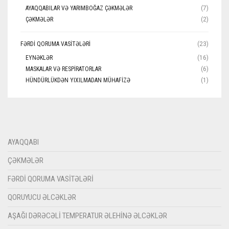
AYAQQABILAR VƏ YARIMBOĞAZ ÇƏKMƏLƏR
(7)
ÇƏKMƏLƏR
(2)
FƏRDI QORUMA VASITƏLƏRI
(23)
EYNƏKLƏR
(16)
MASKALAR VƏ RESPIRATORLAR
(6)
HÜNDÜRLÜKDƏN YIXILMADAN MÜHAFIZƏ
(1)
AYAQQABI
ÇƏKMƏLƏR
FƏRDI QORUMA VASITƏLƏRI
QORUYUCU ƏLCƏKLƏR
AŞAĞI DƏRƏCƏLI TEMPERATUR ƏLEHINƏ ƏLCƏKLƏR