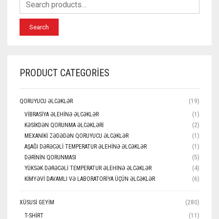
Search
PRODUCT CATEGORIES
QORUYUCU ƏLCƏKLƏR
(19)
VIBRASIYA ƏLEHINƏ ƏLCƏKLƏR
(1)
KƏSIKDƏN QORUNMA ƏLCƏKLƏRI
(2)
MEXANIKI ZƏDƏDƏN QORUYUCU ƏLCƏKLƏR
(1)
AŞAĞI DƏRƏCƏLI TEMPERATUR ƏLEHINƏ ƏLCƏKLƏR
(1)
DƏRININ QORUNMASI
(5)
YÜKSƏK DƏRƏCƏLI TEMPERATUR ƏLEHINƏ ƏLCƏKLƏR
(4)
KIMYƏVI DAVAMLI VƏ LABORATORIYA ÜÇÜN ƏLCƏKLƏR
(6)
XÜSUSI GEYIM
(280)
T-SHIRT
(11)