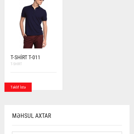
T-SHIRT T-011
T-SHIRT
Təklif İstə
MƏHSUL AXTAR