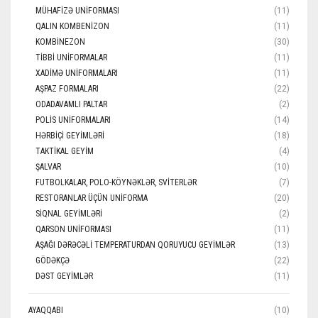
MÜHAFIZƏ UNIFORMASI
(11)
QALIN KOMBENIZON
(11)
KOMBINEZON
(30)
TIBBI UNIFORMALAR
(11)
XADIMƏ UNIFORMALARI
(11)
AŞPAZ FORMALARI
(22)
ODADAVAMLI PALTAR
(2)
POLIS UNIFORMALARI
(14)
HƏRBIÇI GEYIMLƏRI
(18)
TAKTIKAL GEYIM
(4)
ŞALVAR
(10)
FUTBOLKALAR, POLO-KÖYNƏKLƏR, SVITERLƏR
(7)
RESTORANLAR ÜÇÜN UNIFORMA
(20)
SIQNAL GEYIMLƏRI
(2)
QARSON UNIFORMASI
(11)
AŞAĞI DƏRƏCƏLI TEMPERATURDAN QORUYUCU GEYIMLƏR
(13)
GÖDƏKÇƏ
(22)
DƏST GEYIMLƏR
(11)
AYAQQABI
(10)