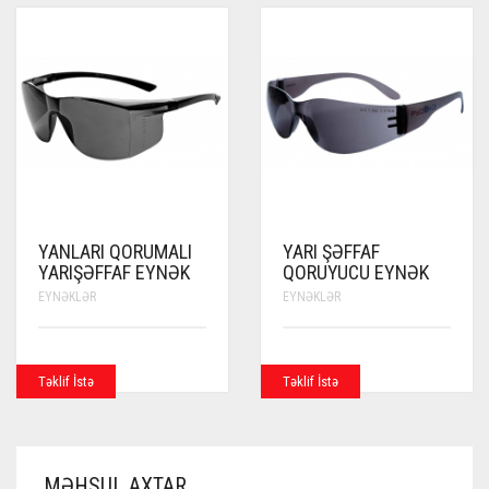
YANLARI QORUMALI
YARI ŞƏFFAF
YARIŞƏFFAF EYNƏK
QORUYUCU EYNƏK
EYNƏKLƏR
EYNƏKLƏR
Təklif İstə
Təklif İstə
MƏHSUL AXTAR