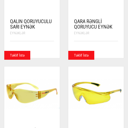
QALIN QORUYUCULU
QARA RƏNGLI
SARI EYNƏK
QORUYUCU EYNƏK
EYNƏKLƏR
EYNƏKLƏR
Təklif İstə
Təklif İstə