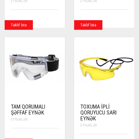
EYNƏKLƏR
EYNƏKLƏR
Təklif İstə
Təklif İstə
TAM QORUMALI
TOXUMA İPLI
ŞƏFFAF EYNƏK
QORUYUCU SARI
EYNƏK
EYNƏKLƏR
EYNƏKLƏR