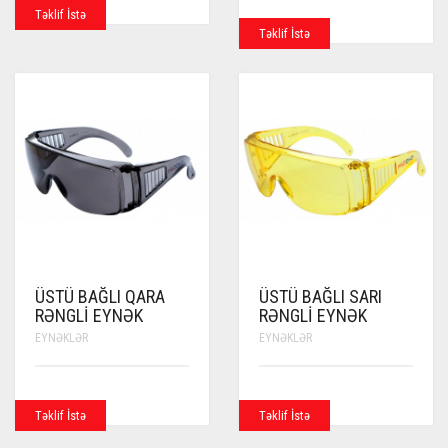
Təklif İstə
Təklif İstə
ÜSTÜ BAĞLI QARA
ÜSTÜ BAĞLI SARI
RƏNGLI EYNƏK
RƏNGLI EYNƏK
EYNƏKLƏR
EYNƏKLƏR
Təklif İstə
Təklif İstə