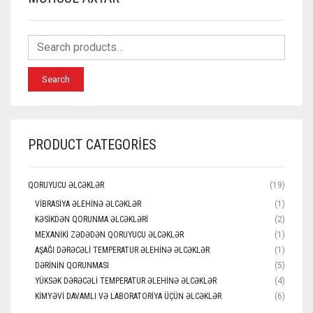
Search
PRODUCT CATEGORIES
QORUYUCU ƏLCƏKLƏR
(19)
VIBRASIYA ƏLEHINƏ ƏLCƏKLƏR
(1)
KƏSIKDƏN QORUNMA ƏLCƏKLƏRI
(2)
MEXANIKI ZƏDƏDƏN QORUYUCU ƏLCƏKLƏR
(1)
AŞAĞI DƏRƏCƏLI TEMPERATUR ƏLEHINƏ ƏLCƏKLƏR
(1)
DƏRININ QORUNMASI
(5)
YÜKSƏK DƏRƏCƏLI TEMPERATUR ƏLEHINƏ ƏLCƏKLƏR
(4)
KIMYƏVI DAVAMLI VƏ LABORATORIYA ÜÇÜN ƏLCƏKLƏR
(6)