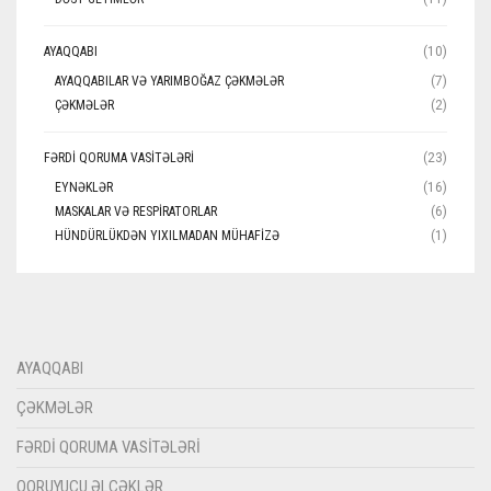
AYAQQABI
(10)
AYAQQABILAR VƏ YARIMBOĞAZ ÇƏKMƏLƏR
(7)
ÇƏKMƏLƏR
(2)
FƏRDI QORUMA VASITƏLƏRI
(23)
EYNƏKLƏR
(16)
MASKALAR VƏ RESPIRATORLAR
(6)
HÜNDÜRLÜKDƏN YIXILMADAN MÜHAFIZƏ
(1)
AYAQQABI
ÇƏKMƏLƏR
FƏRDI QORUMA VASITƏLƏRI
QORUYUCU ƏLCƏKLƏR