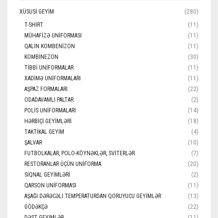
XÜSUSI GEYIM
(280)
T-SHIRT
(11)
MÜHAFIZƏ UNIFORMASI
(11)
QALIN KOMBENIZON
(11)
KOMBINEZON
(30)
TIBBI UNIFORMALAR
(11)
XADIMƏ UNIFORMALARI
(11)
AŞPAZ FORMALARI
(22)
ODADAVAMLI PALTAR
(2)
POLIS UNIFORMALARI
(14)
HƏRBIÇI GEYIMLƏRI
(18)
TAKTIKAL GEYIM
(4)
ŞALVAR
(10)
FUTBOLKALAR, POLO-KÖYNƏKLƏR, SVITERLƏR
(7)
RESTORANLAR ÜÇÜN UNIFORMA
(20)
SIQNAL GEYIMLƏRI
(2)
QARSON UNIFORMASI
(11)
AŞAĞI DƏRƏCƏLI TEMPERATURDAN QORUYUCU GEYIMLƏR
(13)
GÖDƏKÇƏ
(22)
DƏST GEYIMLƏR
(11)