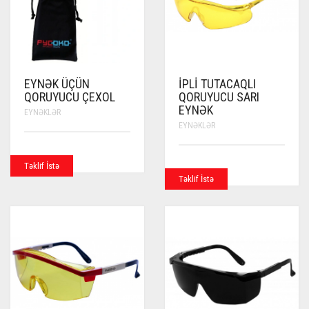
EYNƏK ÜÇÜN
İPLI TUTACAQLI
QORUYUCU ÇEXOL
QORUYUCU SARI
EYNƏK
EYNƏKLƏR
EYNƏKLƏR
Təklif İstə
Təklif İstə