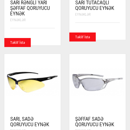
SARI RƏNGLI YARI
SARI TUTACAQLI
ŞƏFFAF QORUYUCU
QORUYUCU EYNƏK
EYNƏK
EYNƏKLƏR
EYNƏKLƏR
Təklif İstə
Təklif İstə
SARI, SADƏ
ŞƏFFAF SADƏ
QORUYUCU EYNƏK
QORUYUCU EYNƏK