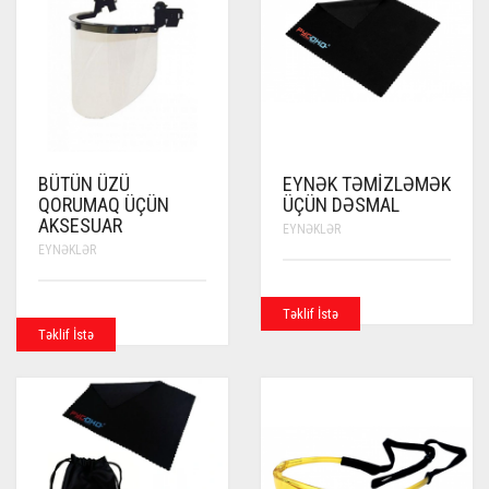
BÜTÜN ÜZÜ
EYNƏK TƏMIZLƏMƏK
QORUMAQ ÜÇÜN
ÜÇÜN DƏSMAL
AKSESUAR
EYNƏKLƏR
EYNƏKLƏR
Təklif İstə
Təklif İstə