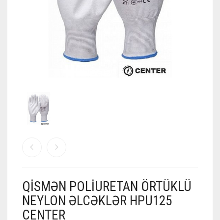
QISMƏN POLIURETAN ÖRTÜKLÜ
NEYLON ƏLCƏKLƏR HPU125
CENTER