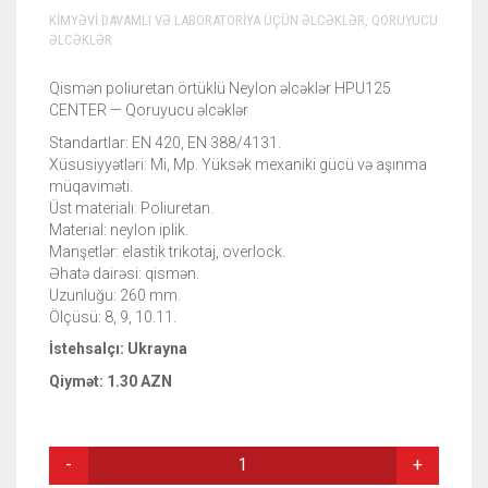
KIMYƏVI DAVAMLI VƏ LABORATORIYA ÜÇÜN ƏLCƏKLƏR
,
QORUYUCU
ƏLCƏKLƏR
Qismən poliuretan örtüklü Neylon əlcəklər HPU125
CENTER — Qoruyucu əlcəklər
Standartlar: EN 420, EN 388/4131.
Xüsusiyyətləri: Mi, Mp. Yüksək mexaniki gücü və aşınma
müqaviməti.
Üst materialı: Poliuretan.
Material: neylon iplik.
Manşetlər: elastik trikotaj, overlock.
Əhatə dairəsi: qismən.
Uzunluğu: 260 mm.
Ölçüsü: 8, 9, 10.11.
İstehsalçı: Ukrayna
Qiymət: 1.30 AZN
QISMƏN
POLIURETAN