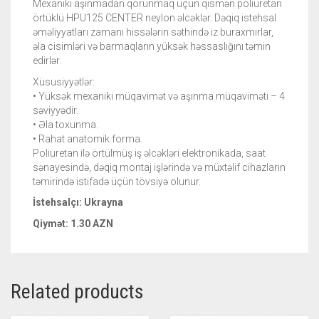
Mexaniki aşınmadan qorunmaq üçün qismən poliuretan
örtüklü HPU125 CENTER neylon əlcəklər. Dəqiq istehsal
əməliyyatları zamanı hissələrin səthində iz buraxmırlar,
əla cisimləri və barmaqların yüksək həssaslığını təmin
edirlər.
Xüsusiyyətlər:
• Yüksək mexaniki müqavimət və aşınma müqaviməti – 4
səviyyədir.
• Əla toxunma.
• Rahat anatomik forma.
Poliuretan ilə örtülmüş iş əlcəkləri elektronikada, saat
sənayesində, dəqiq montaj işlərində və müxtəlif cihazların
təmirində istifadə üçün tövsiyə olunur.
İstehsalçı: Ukrayna
Qiymət: 1.30 AZN
Related products