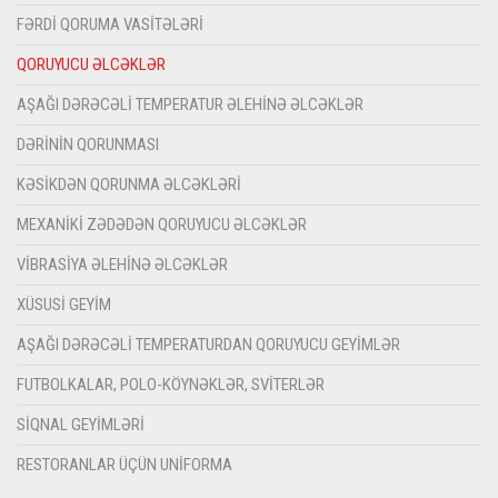
FƏRDI QORUMA VASITƏLƏRI
QORUYUCU ƏLCƏKLƏR
AŞAĞI DƏRƏCƏLI TEMPERATUR ƏLEHINƏ ƏLCƏKLƏR
DƏRININ QORUNMASI
KƏSIKDƏN QORUNMA ƏLCƏKLƏRI
MEXANIKI ZƏDƏDƏN QORUYUCU ƏLCƏKLƏR
VIBRASIYA ƏLEHINƏ ƏLCƏKLƏR
XÜSUSI GEYIM
AŞAĞI DƏRƏCƏLI TEMPERATURDAN QORUYUCU GEYIMLƏR
FUTBOLKALAR, POLO-KÖYNƏKLƏR, SVITERLƏR
SIQNAL GEYIMLƏRI
RESTORANLAR ÜÇÜN UNIFORMA