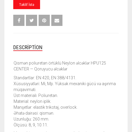
ÖRTÜKLÜ
Təklif İstə
NEYLON
ƏLCƏKLƏR
HPU125
CENTER
QUANTITY
DESCRIPTION
Qismən poliuretan örtüklü Neylon əlcəklər HPU125
CENTER — Qoruyucu əlcəklər
Standartlar: EN 420, EN 388/4131.
Xüsusiyyətləri: Mi, Mp. Yüksək mexaniki gücü və aşınma
müqaviməti.
Üst materialı: Poliuretan.
Material: neylon iplik.
Manşetlər: elastik trikotaj, overlock.
Əhatə dairəsi: qismən.
Uzunluğu: 260 mm.
Ölçüsü: 8, 9, 10.11.