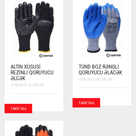
ALTIN XÜSUSI
TÜND BOZ RƏNGLI
REZINLI QORUYUCU
QORUYUCU ƏLACƏK
ƏLCƏK
QORUYUCU ƏLCƏKLƏR
QORUYUCU ƏLCƏKLƏR
Təklif İstə
Təklif İstə