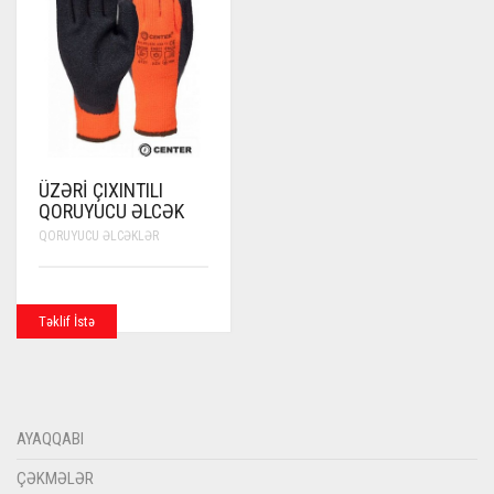
ÜZƏRI ÇIXINTILI
QORUYUCU ƏLCƏK
QORUYUCU ƏLCƏKLƏR
Təklif İstə
AYAQQABI
ÇƏKMƏLƏR