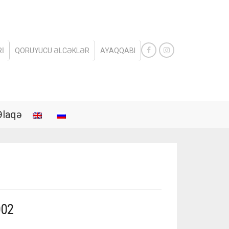
I
QORUYUCU ƏLCƏKLƏR
AYAQQABI
Əlaqə
002