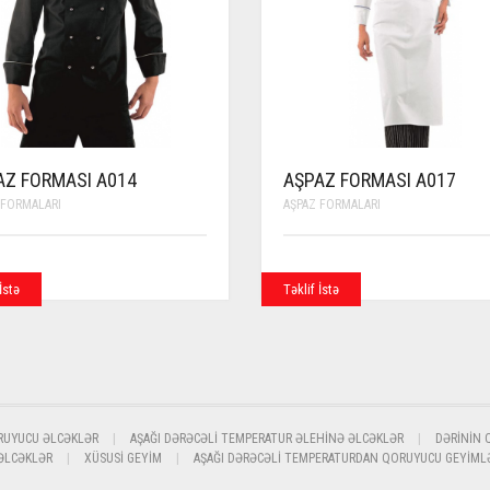
AZ FORMASI A014
AŞPAZ FORMASI A017
 FORMALARI
AŞPAZ FORMALARI
İstə
Təklif İstə
RUYUCU ƏLCƏKLƏR
AŞAĞI DƏRƏCƏLI TEMPERATUR ƏLEHINƏ ƏLCƏKLƏR
DƏRININ 
 ƏLCƏKLƏR
XÜSUSI GEYIM
AŞAĞI DƏRƏCƏLI TEMPERATURDAN QORUYUCU GEYIML