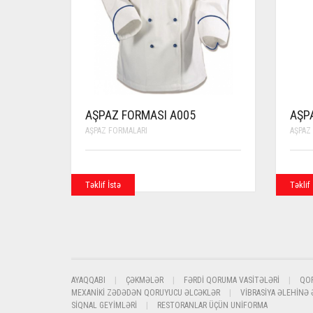
AŞPAZ FORMASI A005
AŞP
AŞPAZ FORMALARI
AŞPAZ
Təklif İstə
Təklif 
AYAQQABI
ÇƏKMƏLƏR
FƏRDI QORUMA VASITƏLƏRI
QO
MEXANIKI ZƏDƏDƏN QORUYUCU ƏLCƏKLƏR
VIBRASIYA ƏLEHINƏ
SIQNAL GEYIMLƏRI
RESTORANLAR ÜÇÜN UNIFORMA