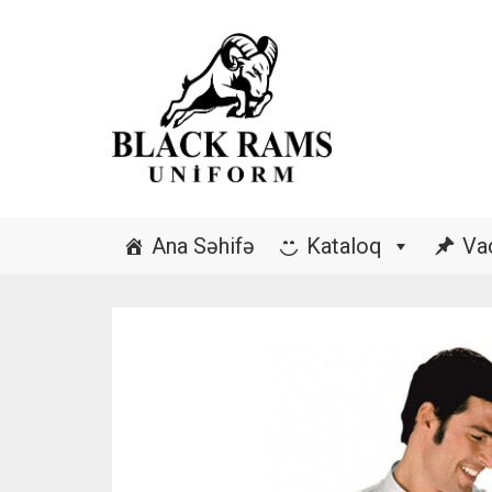
Ana Səhifə
Kataloq
Va