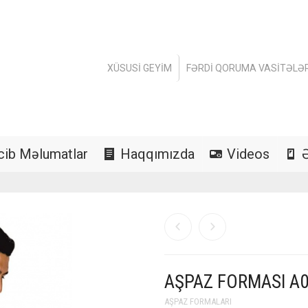
XÜSUSI GEYIM
FƏRDI QORUMA VASITƏLƏR
cib Məlumatlar
Haqqımızda
Videos
AŞPAZ FORMASI A
AŞPAZ FORMALARI