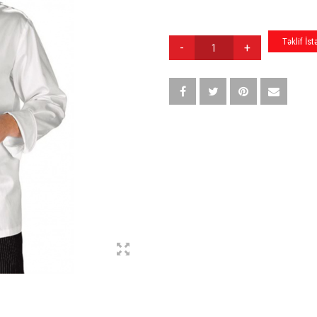
AŞPAZ
Təklif İst
FORMASI
A002
QUANTITY