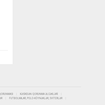
QORUNMASI
KƏSIKDƏN QORUNMA ƏLCƏKLƏRI
ƏR
FUTBOLKALAR, POLO-KÖYNƏKLƏR, SVITERLƏR