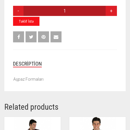
AŞPAZ
FORMASI
A014
Təklif İstə
QUANTITY
DESCRIPTION
Aşpaz Formaları
Related products