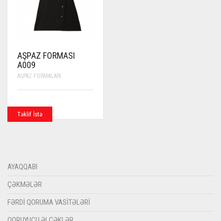
AŞPAZ FORMASI
A009
AŞPAZ FORMALARI
Təklif İstə
AYAQQABI
ÇƏKMƏLƏR
FƏRDI QORUMA VASITƏLƏRI
QORUYUCU ƏLCƏKLƏR