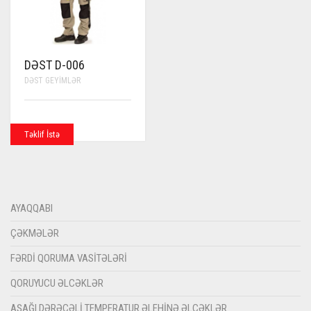
DƏST D-006
DƏST GEYIMLƏR
Təklif İstə
AYAQQABI
ÇƏKMƏLƏR
FƏRDI QORUMA VASITƏLƏRI
QORUYUCU ƏLCƏKLƏR
AŞAĞI DƏRƏCƏLI TEMPERATUR ƏLEHINƏ ƏLCƏKLƏR