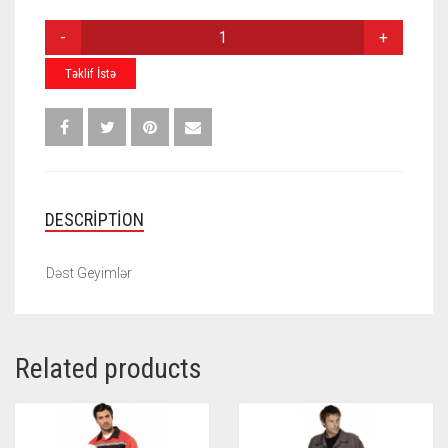
DƏST
D-
001
Təklif İstə
QUANTITY
DESCRIPTION
Dəst Geyimlər
Related products