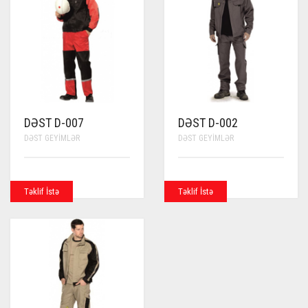
DƏST D-007
DƏST D-002
DƏST GEYIMLƏR
DƏST GEYIMLƏR
Təklif İstə
Təklif İstə