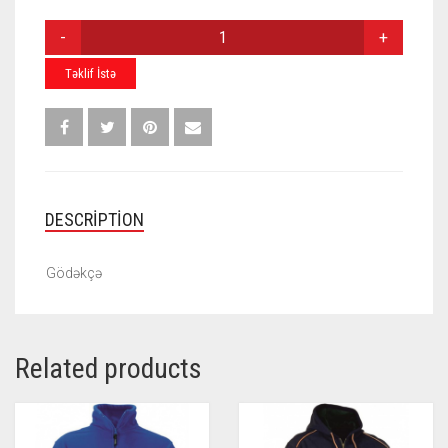
GÖDƏKÇƏ
J-
005
Təklif İstə
QUANTITY
DESCRIPTION
Gödəkçə
Related products