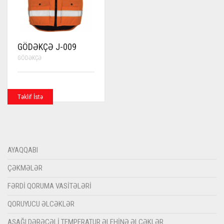
GÖDƏKÇƏ J-009
GÖDƏKÇƏ
Təklif İstə
AYAQQABI
ÇƏKMƏLƏR
FƏRDI QORUMA VASITƏLƏRI
QORUYUCU ƏLCƏKLƏR
AŞAĞI DƏRƏCƏLI TEMPERATUR ƏLEHINƏ ƏLCƏKLƏR