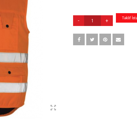
GÖDƏKÇƏ
Təklif İst
J-
009
QUANTITY