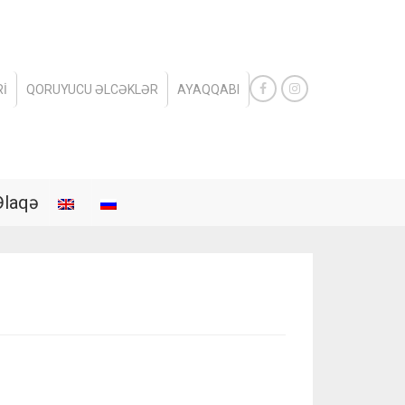
I
QORUYUCU ƏLCƏKLƏR
AYAQQABI
Əlaqə