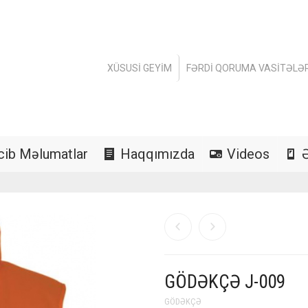
XÜSUSI GEYIM
FƏRDI QORUMA VASITƏLƏR
cib Məlumatlar
Haqqımızda
Videos
GÖDƏKÇƏ J-009
GÖDƏKÇƏ