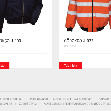
ƏKÇƏ J-003
GÖDƏKÇƏ J-022
KÇƏ
GÖDƏKÇƏ
İstə
Təklif İstə
RUYUCU ƏLCƏKLƏR
AŞAĞI DƏRƏCƏLI TEMPERATUR ƏLEHINƏ ƏLCƏKLƏR
DƏRININ 
 ƏLCƏKLƏR
XÜSUSI GEYIM
AŞAĞI DƏRƏCƏLI TEMPERATURDAN QORUYUCU GEYIML