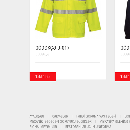
GÖDƏKÇƏ J-017
GÖD
GÖDƏKÇƏ
GÖDƏ
Təklif İstə
Təklif 
AYAQQABI
ÇƏKMƏLƏR
FƏRDI QORUMA VASITƏLƏRI
QO
MEXANIKI ZƏDƏDƏN QORUYUCU ƏLCƏKLƏR
VIBRASIYA ƏLEHINƏ
SIQNAL GEYIMLƏRI
RESTORANLAR ÜÇÜN UNIFORMA