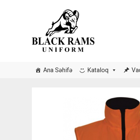
Ana Səhifə
Kataloq
Va