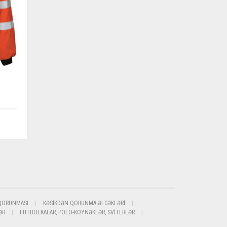
QORUNMASI
KƏSIKDƏN QORUNMA ƏLCƏKLƏRI
ƏR
FUTBOLKALAR, POLO-KÖYNƏKLƏR, SVITERLƏR