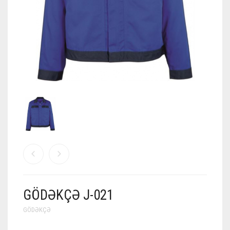
GÖDƏKÇƏ J-021
GÖDƏKÇƏ