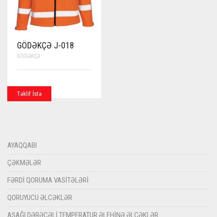
GÖDƏKÇƏ J-018
GÖDƏKÇƏ
Təklif İstə
AYAQQABI
ÇƏKMƏLƏR
FƏRDI QORUMA VASITƏLƏRI
QORUYUCU ƏLCƏKLƏR
AŞAĞI DƏRƏCƏLI TEMPERATUR ƏLEHINƏ ƏLCƏKLƏR