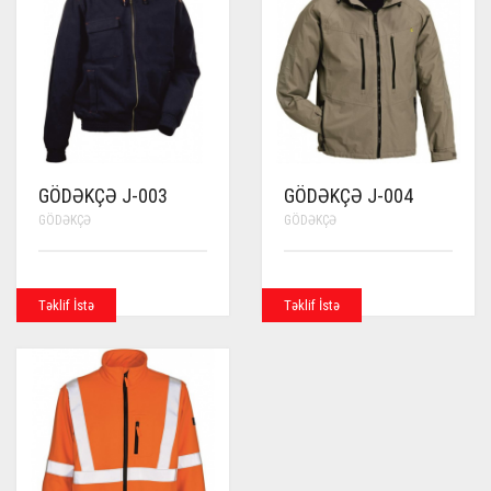
GÖDƏKÇƏ J-003
GÖDƏKÇƏ J-004
GÖDƏKÇƏ
GÖDƏKÇƏ
Təklif İstə
Təklif İstə