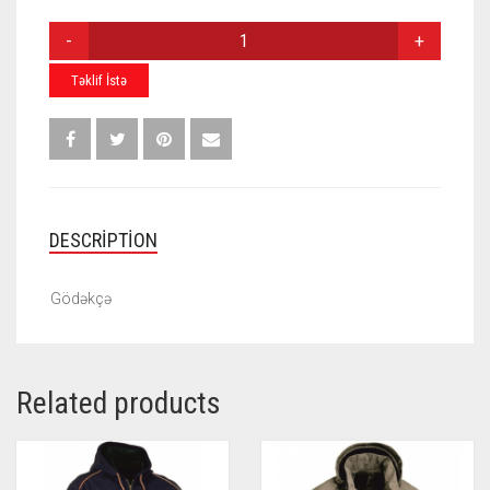
GÖDƏKÇƏ
J-
021
Təklif İstə
QUANTITY
DESCRIPTION
Gödəkçə
Related products