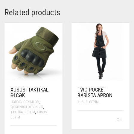
Related products
XÜSUSI TAKTIKAL
TWO POCKET
ƏLCƏK
BARISTA APRON
HƏRBIÇI GEYIMLƏRI
,
XÜSUSI GEYIM
QORUYUCU ƏLCƏKLƏR
,
TAKTIKAL GEYIM
,
XÜSUSI
GEYIM
THIS
PRODUCT
HAS