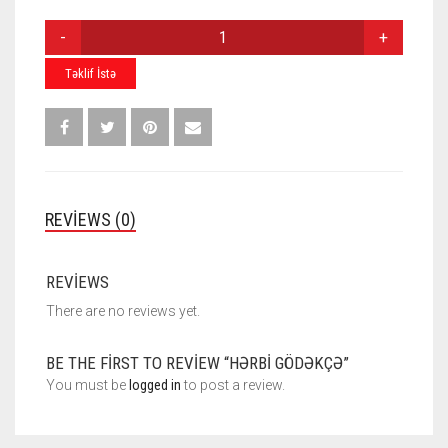
HƏRBI
GÖDƏKÇƏ
QUANTITY
Təklif İstə
REVIEWS (0)
REVIEWS
There are no reviews yet.
BE THE FIRST TO REVIEW “HƏRBI GÖDƏKÇƏ”
You must be
logged in
to post a review.