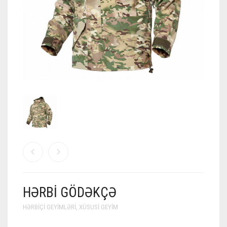
HƏRBI GÖDƏKÇƏ
HƏRBIÇI GEYIMLƏRI
,
XÜSUSI GEYIM