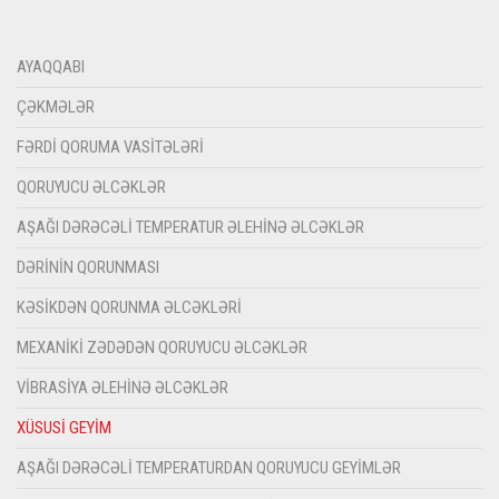
AYAQQABI
ÇƏKMƏLƏR
FƏRDI QORUMA VASITƏLƏRI
QORUYUCU ƏLCƏKLƏR
AŞAĞI DƏRƏCƏLI TEMPERATUR ƏLEHINƏ ƏLCƏKLƏR
DƏRININ QORUNMASI
KƏSIKDƏN QORUNMA ƏLCƏKLƏRI
MEXANIKI ZƏDƏDƏN QORUYUCU ƏLCƏKLƏR
VIBRASIYA ƏLEHINƏ ƏLCƏKLƏR
XÜSUSI GEYIM
AŞAĞI DƏRƏCƏLI TEMPERATURDAN QORUYUCU GEYIMLƏR