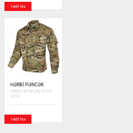
MULTIPLE
Təklif İstə
VARIANTS.
THE
OPTIONS
MAY
BE
CHOSEN
ON
THE
PRODUCT
PAGE
HƏRBI PƏNCƏK
HƏRBIÇI GEYIMLƏRI
,
XÜSUSI
GEYIM
Təklif İstə