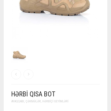
HƏRBI QISA BOT
AYAQQABI
,
ÇƏKMƏLƏR
,
HƏRBIÇI GEYIMLƏRI