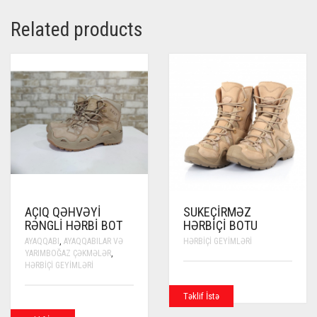
Related products
AÇIQ QƏHVƏYI
SUKEÇIRMƏZ
RƏNGLI HƏRBI BOT
HƏRBIÇI BOTU
AYAQQABI
,
AYAQQABILAR VƏ
HƏRBIÇI GEYIMLƏRI
YARIMBOĞAZ ÇƏKMƏLƏR
,
HƏRBIÇI GEYIMLƏRI
Təklif İstə