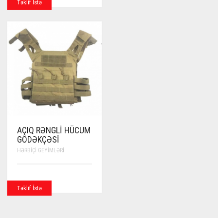
Təklif İstə
AÇIQ RƏNGLI HÜCUM
GÖDƏKÇƏSI
HƏRBIÇI GEYIMLƏRI
Təklif İstə