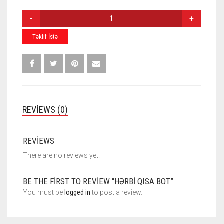
HƏRBI
QISA
BOT
Təklif İstə
QUANTITY
REVIEWS (0)
REVIEWS
There are no reviews yet.
BE THE FIRST TO REVIEW “HƏRBI QISA BOT”
You must be
logged in
to post a review.