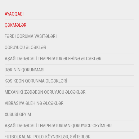
AYAQQABI
ÇƏKMƏLƏR
FƏRDI QORUMA VASITƏLƏRI
QORUYUCU ƏLCƏKLƏR
AŞAĞI DƏRƏCƏLI TEMPERATUR ƏLEHINƏ ƏLCƏKLƏR
DƏRININ QORUNMASI
KƏSIKDƏN QORUNMA ƏLCƏKLƏRI
MEXANIKI ZƏDƏDƏN QORUYUCU ƏLCƏKLƏR
VIBRASIYA ƏLEHINƏ ƏLCƏKLƏR
XÜSUSI GEYIM
AŞAĞI DƏRƏCƏLI TEMPERATURDAN QORUYUCU GEYIMLƏR
FUTBOLKALAR, POLO-KÖYNƏKLƏR, SVITERLƏR