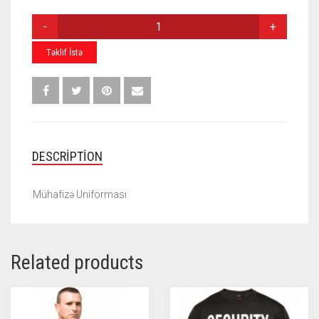
MÜHAFIZƏ
UNIFORMASI
M-
Təklif İstə
006
QUANTITY
DESCRIPTION
Mühafizə Uniforması
Related products