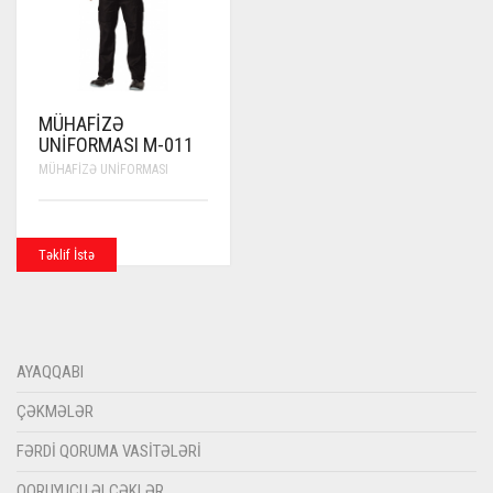
MÜHAFIZƏ
UNIFORMASI M-011
MÜHAFIZƏ UNIFORMASI
Təklif İstə
AYAQQABI
ÇƏKMƏLƏR
FƏRDI QORUMA VASITƏLƏRI
QORUYUCU ƏLCƏKLƏR