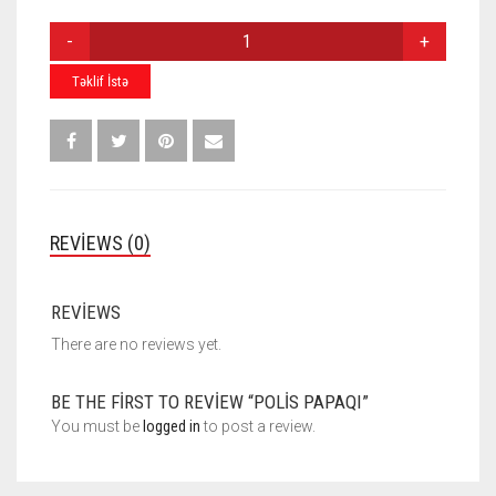
POLIS
PAPAQI
QUANTITY
Təklif İstə
REVIEWS (0)
REVIEWS
There are no reviews yet.
BE THE FIRST TO REVIEW “POLIS PAPAQI”
You must be
logged in
to post a review.