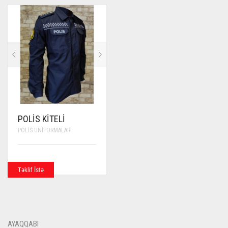
POLIS KITELI
POLIS UNIFORMALARI
Təklif İstə
AYAQQABI