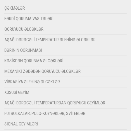
ÇƏKMƏLƏR
FƏRDI QORUMA VASITƏLƏRI
QORUYUCU ƏLCƏKLƏR
AŞAĞI DƏRƏCƏLI TEMPERATUR ƏLEHINƏ ƏLCƏKLƏR
DƏRININ QORUNMASI
KƏSIKDƏN QORUNMA ƏLCƏKLƏRI
MEXANIKI ZƏDƏDƏN QORUYUCU ƏLCƏKLƏR
VIBRASIYA ƏLEHINƏ ƏLCƏKLƏR
XÜSUSI GEYIM
AŞAĞI DƏRƏCƏLI TEMPERATURDAN QORUYUCU GEYIMLƏR
FUTBOLKALAR, POLO-KÖYNƏKLƏR, SVITERLƏR
SIQNAL GEYIMLƏRI