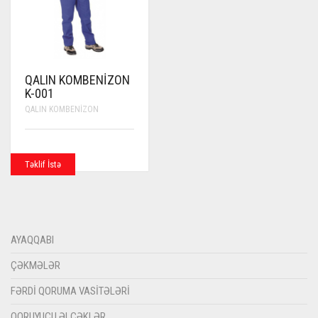
QALIN KOMBENIZON
K-001
QALIN KOMBENIZON
Təklif İstə
AYAQQABI
ÇƏKMƏLƏR
FƏRDI QORUMA VASITƏLƏRI
QORUYUCU ƏLCƏKLƏR