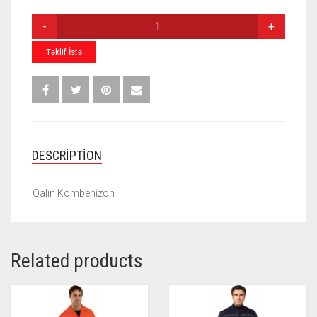
QALIN
KOMBENIZON
K-
Təklif İstə
005
QUANTITY
DESCRIPTION
Qalın Kombenizon
Related products