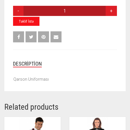
QARSON
UNIFORMASI
Q-
Təklif İstə
004
QUANTITY
DESCRIPTION
Qarson Uniforması
Related products