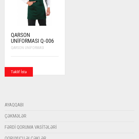
QARSON
UNIFORMASI Q-006
QARSON UNIFORMASI
Təklif İstə
AYAQQABI
ÇƏKMƏLƏR
FƏRDI QORUMA VASITƏLƏRI
QORUYUCU ƏLCƏKLƏR