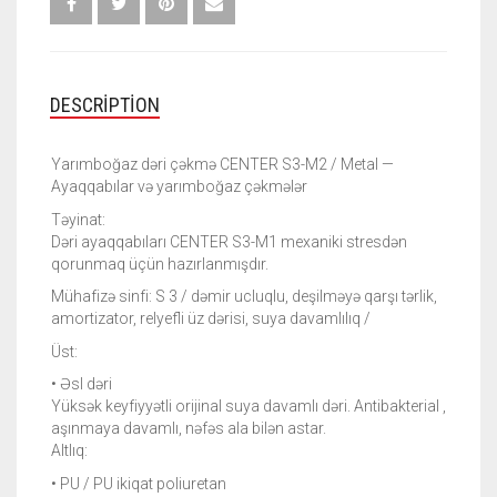
/
METAL
QUANTITY
DESCRIPTION
Yarımboğaz dəri çəkmə CENTER S3-M2 / Metal —
Ayaqqabılar və yarımboğaz çəkmələr
Təyinat:
Dəri ayaqqabıları CENTER S3-M1 mexaniki stresdən
qorunmaq üçün hazırlanmışdır.
Mühafizə sinfi: S 3 / dəmir ucluqlu, deşilməyə qarşı tərlik,
amortizator, relyefli üz dərisi, suya davamlılıq /
Üst:
• Əsl dəri
Yüksək keyfiyyətli orijinal suya davamlı dəri. Antibakterial ,
aşınmaya davamlı, nəfəs ala bilən astar.
Altlıq:
• PU / PU ikiqat poliuretan