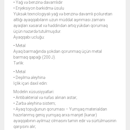
• Yağ və benzinə davamlıdır
• Enjeksiyon bərkidmə üsulu
Yüksək texnologiyalı yağ və benzinə davamlı poliuretan
altlığı ayaqqabıların uzun müddət aşınması zamanı
ayaqları xəsarət və həddindən artıq yükdən qorumaq
üçün nəzərdə tutulmuşdur.
Ayaqqabı ucluğu:
• Metal
Ayaq barmağında şokdan qorunmaq üçün metal
barmaq qapağı (200 J).
Tərlik:
• Metal
• Deşilmə əleyhinə
İçlik içəri daxil edin:
Modelin xüsusiyyətləri:
• Antibakterial və nəfəs alınan astar;
• Zərbə əleyhinə sistem;
• Ayaq topuğunun qoruması – Yumşaq materialdan
hazırlanmış geniş yumşaq arxa manjet (kənar)
ayaqqabının əyilməz olmasını təmin edir və sürtülməsinin
qarşısını alır;