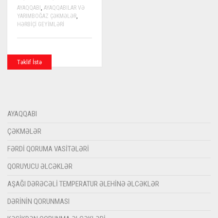
AYAQQABI
,
AYAQQABILAR VƏ
YARIMBOĞAZ ÇƏKMƏLƏR
,
HƏRBIÇI GEYIMLƏRI
Təklif İstə
AYAQQABI
ÇƏKMƏLƏR
FƏRDI QORUMA VASITƏLƏRI
QORUYUCU ƏLCƏKLƏR
AŞAĞI DƏRƏCƏLI TEMPERATUR ƏLEHINƏ ƏLCƏKLƏR
DƏRININ QORUNMASI