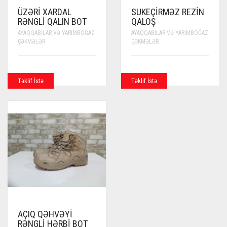
ÜZƏRI XARDAL
SUKEÇIRMƏZ REZIN
RƏNGLI QALIN BOT
QALOŞ
AYAQQABILAR VƏ YARIMBOĞAZ
AYAQQABILAR VƏ YARIMBOĞAZ
ÇƏKMƏLƏR
ÇƏKMƏLƏR
Təklif İstə
Təklif İstə
AÇIQ QƏHVƏYI
RƏNGLI HƏRBI BOT