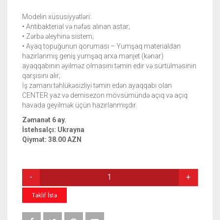
Modelin xüsusiyyətləri:
• Antibakterial və nəfəs alınan astar;
• Zərbə əleyhinə sistem;
• Ayaq topuğunun qoruması – Yumşaq materialdan
hazırlanmış geniş yumşaq arxa manjet (kənar)
ayaqqabının əyilməz olmasını təmin edir və sürtülməsinin
qarşısını alır;
İş zamanı təhlükəsizliyi təmin edən ayaqqabı olan
CENTER yaz və demisezon mövsümündə açıq və açıq
havada geyilmək üçün hazırlanmışdır.
Zəmanət 6 ay.
İstehsalçı: Ukrayna
Qiymət: 38.00 AZN
YARIMBOĞAZ
DƏRI
ÇƏKMƏ
Təklif İstə
CENTER
S3-
M2