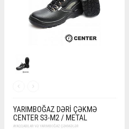
YARIMBOĞAZ DƏRI ÇƏKMƏ
CENTER S3-M2 / METAL
AYAQQABILAR VƏ YARIMBOĞAZ ÇƏKMƏLƏR