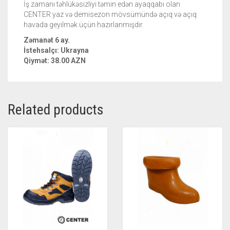
İş zamanı təhlükəsizliyi təmin edən ayaqqabı olan
CENTER yaz və demisezon mövsümündə açıq və açıq
havada geyilmək üçün hazırlanmışdır.
Zəmanət 6 ay.
İstehsalçı: Ukrayna
Qiymət: 38.00 AZN
Related products