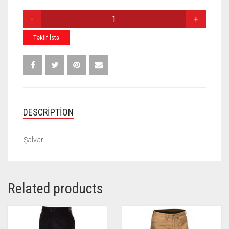
ŞALVAR
S-
006
Təklif İstə
QUANTITY
DESCRIPTION
Şalvar
Related products