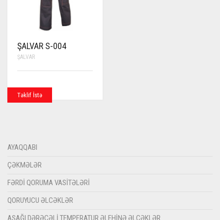
ŞALVAR S-004
ŞALVAR
Təklif İstə
AYAQQABI
ÇƏKMƏLƏR
FƏRDI QORUMA VASITƏLƏRI
QORUYUCU ƏLCƏKLƏR
AŞAĞI DƏRƏCƏLI TEMPERATUR ƏLEHINƏ ƏLCƏKLƏR