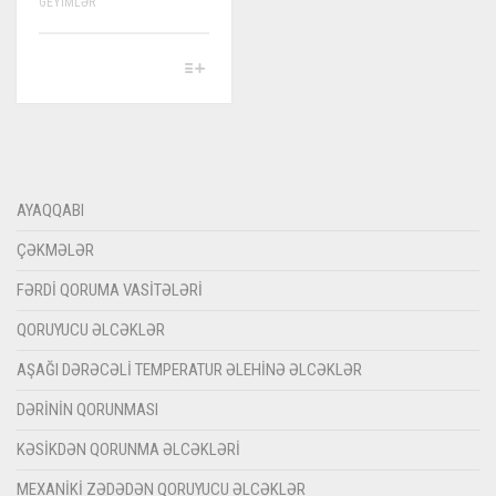
GEYIMLƏR
THIS
PRODUCT
HAS
MULTIPLE
VARIANTS.
THE
OPTIONS
MAY
AYAQQABI
BE
CHOSEN
ÇƏKMƏLƏR
ON
THE
FƏRDI QORUMA VASITƏLƏRI
PRODUCT
PAGE
QORUYUCU ƏLCƏKLƏR
AŞAĞI DƏRƏCƏLI TEMPERATUR ƏLEHINƏ ƏLCƏKLƏR
DƏRININ QORUNMASI
KƏSIKDƏN QORUNMA ƏLCƏKLƏRI
MEXANIKI ZƏDƏDƏN QORUYUCU ƏLCƏKLƏR