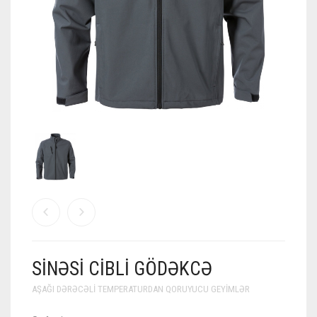
SINƏSI CIBLI GÖDƏKCƏ
AŞAĞI DƏRƏCƏLI TEMPERATURDAN QORUYUCU GEYIMLƏR