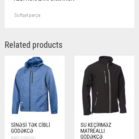
Softşel parça
Related products
SINƏSI TƏK CIBLI
SU KEÇIRMƏZ
GÖDƏKCƏ
MATREALLI
GÖDƏKÇƏ
AŞAĞI DƏRƏCƏLI