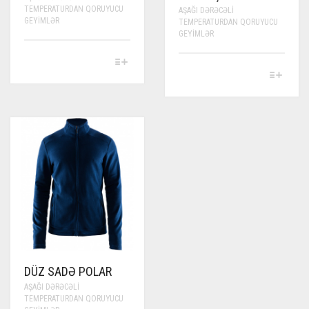
TEMPERATURDAN QORUYUCU
AŞAĞI DƏRƏCƏLI
GEYIMLƏR
TEMPERATURDAN QORUYUCU
GEYIMLƏR
THIS
PRODUCT
THIS
HAS
PRODUCT
MULTIPLE
HAS
VARIANTS.
MULTIPLE
THE
VARIANTS.
OPTIONS
THE
MAY
OPTIONS
BE
MAY
CHOSEN
BE
ON
CHOSEN
THE
ON
PRODUCT
THE
PAGE
PRODUCT
PAGE
DÜZ SADƏ POLAR
AŞAĞI DƏRƏCƏLI
TEMPERATURDAN QORUYUCU