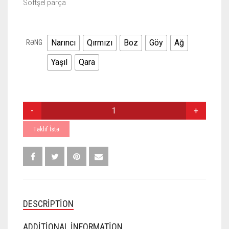
Softşel parça
Narıncı
Qırmızı
Boz
Göy
Ağ
RƏNG
Yaşıl
Qara
SINƏSI
CIBLI
GÖDƏKCƏ
Təklif İstə
QUANTITY
DESCRIPTION
ADDITIONAL INFORMATION