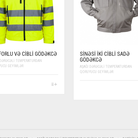
FORLU VƏ CIBLI GÖDƏKCƏ
SINƏSI İKI CIBLI SADƏ
GÖDƏKCƏ
 DƏRƏCƏLI TEMPERATURDAN
UCU GEYIMLƏR
AŞAĞI DƏRƏCƏLI TEMPERATURDAN
QORUYUCU GEYIMLƏR
UCT
THIS
PRODUCT
IPLE
HAS
ANTS.
MULTIPLE
VARIANTS.
ONS
THE
OPTIONS
MAY
EN
BE