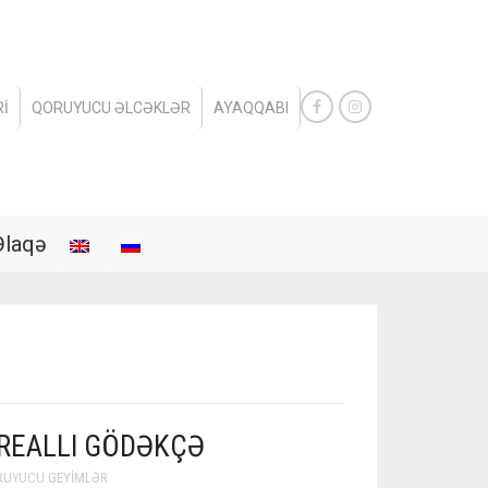
I
QORUYUCU ƏLCƏKLƏR
AYAQQABI
Əlaqə
REALLI GÖDƏKÇƏ
RUYUCU GEYIMLƏR