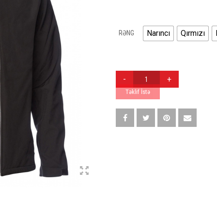
Narıncı
Qırmızı
RƏNG
SU
KEÇIRMƏZ
MATREALLI
Təklif İstə
GÖDƏKÇƏ
QUANTITY