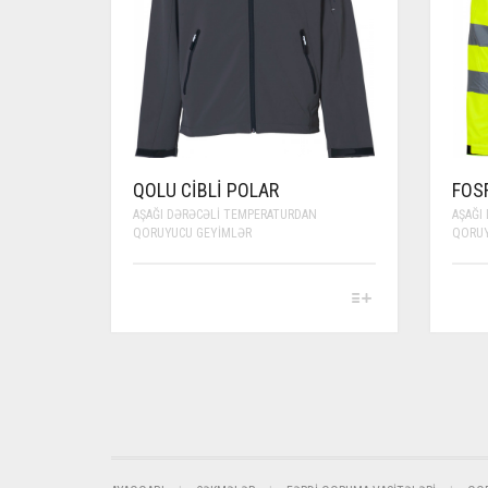
QOLU CIBLI POLAR
FOS
AŞAĞI DƏRƏCƏLI TEMPERATURDAN
AŞAĞI
QORUYUCU GEYIMLƏR
QORUY
THIS
THIS
PRODUCT
PROD
HAS
HAS
MULTIPLE
MULT
VARIANTS.
VARI
THE
THE
OPTIONS
OPTI
MAY
MAY
BE
BE
CHOSEN
CHOS