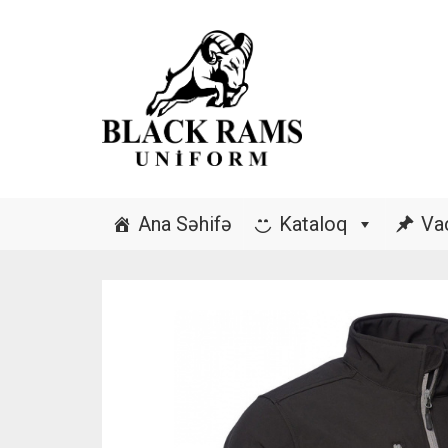
Ana Səhifə
Kataloq
Va