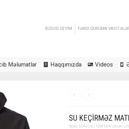
XÜSUSI GEYIM
FƏRDI QORUMA VASITƏLƏR
cib Məlumatlar
Haqqımızda
Videos
SU KEÇIRMƏZ MAT
AŞAĞI DƏRƏCƏLI TEMPERATURDAN QO