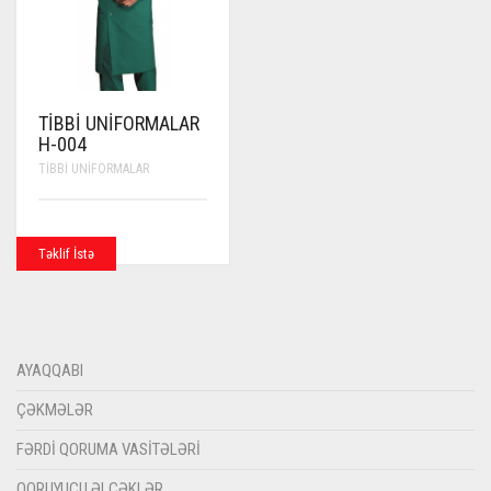
TIBBI UNIFORMALAR
H-004
TIBBI UNIFORMALAR
Təklif İstə
AYAQQABI
ÇƏKMƏLƏR
FƏRDI QORUMA VASITƏLƏRI
QORUYUCU ƏLCƏKLƏR