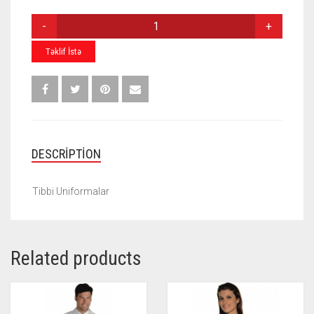
TIBBI
UNIFORMALAR
H-
Təklif İstə
003
QUANTITY
DESCRIPTION
Tibbi Uniformalar
Related products