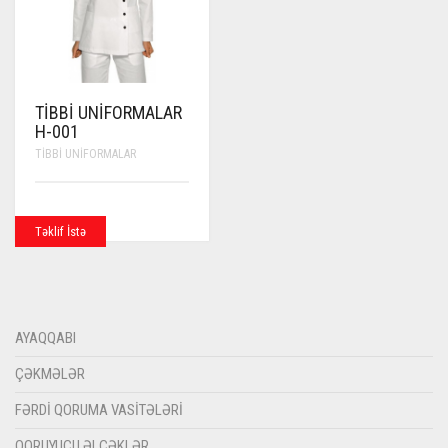
TIBBI UNIFORMALAR
H-001
TIBBI UNIFORMALAR
Təklif İstə
AYAQQABI
ÇƏKMƏLƏR
FƏRDI QORUMA VASITƏLƏRI
QORUYUCU ƏLCƏKLƏR