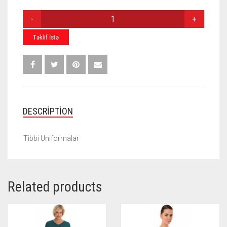
TIBBI
UNIFORMALAR
H-
Təklif İstə
011
QUANTITY
DESCRIPTION
Tibbi Uniformalar
Related products