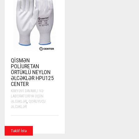
QISMƏN
POLIURETAN
ÖRTÜKLÜ NEYLON
ƏLCƏKLƏR HPU125
CENTER
KIMYƏVI DAVAMLI VƏ
LABORATORIYA ÜÇÜN
ƏLCƏKLƏR
,
QORUYUCU
ƏLCƏKLƏR
Təklif İstə