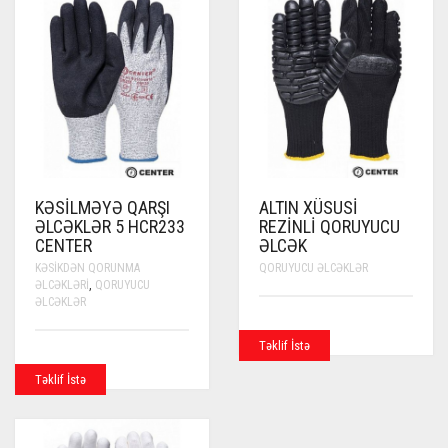
KƏSILMƏYƏ QARŞI
ALTIN XÜSUSI
ƏLCƏKLƏR 5 HCR233
REZINLI QORUYUCU
CENTER
ƏLCƏK
KƏSIKDƏN QORUNMA
QORUYUCU ƏLCƏKLƏR
ƏLCƏKLƏRI
,
QORUYUCU
ƏLCƏKLƏR
Təklif İstə
Təklif İstə