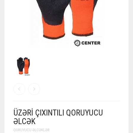
ÜZƏRI ÇIXINTILI QORUYUCU
ƏLCƏK
QORUYUCU ƏLCƏKLƏR