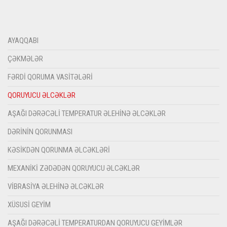
AYAQQABI
ÇƏKMƏLƏR
FƏRDI QORUMA VASITƏLƏRI
QORUYUCU ƏLCƏKLƏR
AŞAĞI DƏRƏCƏLI TEMPERATUR ƏLEHINƏ ƏLCƏKLƏR
DƏRININ QORUNMASI
KƏSIKDƏN QORUNMA ƏLCƏKLƏRI
MEXANIKI ZƏDƏDƏN QORUYUCU ƏLCƏKLƏR
VIBRASIYA ƏLEHINƏ ƏLCƏKLƏR
XÜSUSI GEYIM
AŞAĞI DƏRƏCƏLI TEMPERATURDAN QORUYUCU GEYIMLƏR