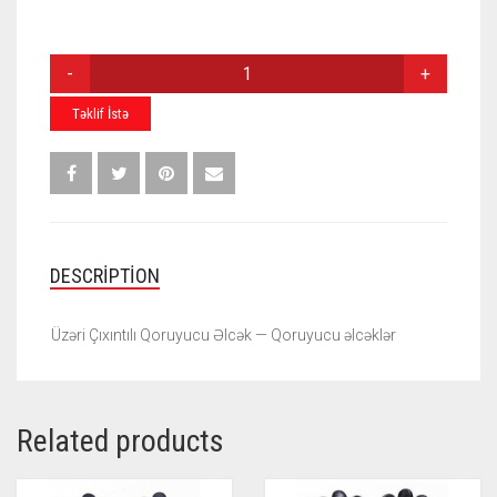
ÜZƏRI
ÇIXINTILI
QORUYUCU
Təklif İstə
ƏLCƏK
QUANTITY
DESCRIPTION
Üzəri Çıxıntılı Qoruyucu Əlcək — Qoruyucu əlcəklər
Related products