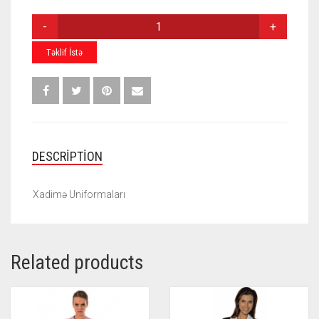
XADIMƏ
FORMALARI
X-
Təklif İstə
003
QUANTITY
DESCRIPTION
Xadimə Uniformaları
Related products