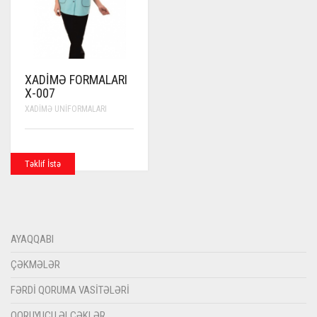
XADIMƏ FORMALARI
X-007
XADIMƏ UNIFORMALARI
Təklif İstə
AYAQQABI
ÇƏKMƏLƏR
FƏRDI QORUMA VASITƏLƏRI
QORUYUCU ƏLCƏKLƏR