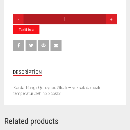
XARDAL
RƏNGLI
QORUYUCU
Təklif İstə
ƏLCƏK
QUANTITY
DESCRIPTION
Xardal Rəngli Qoruyucu Əlcək — yüksək dərəcəli
temperatur əlehinə əlcəklər
Related products