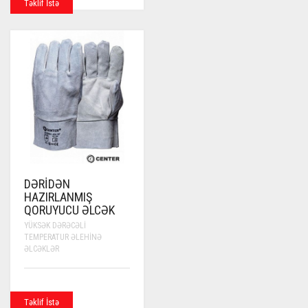
Təklif İstə
DƏRIDƏN
HAZIRLANMIŞ
QORUYUCU ƏLCƏK
YÜKSƏK DƏRƏCƏLI
TEMPERATUR ƏLEHINƏ
ƏLCƏKLƏR
Təklif İstə