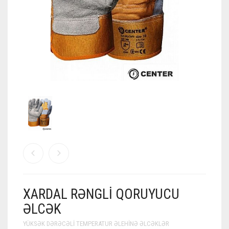
XARDAL RƏNGLI QORUYUCU
ƏLCƏK
YÜKSƏK DƏRƏCƏLI TEMPERATUR ƏLEHINƏ ƏLCƏKLƏR