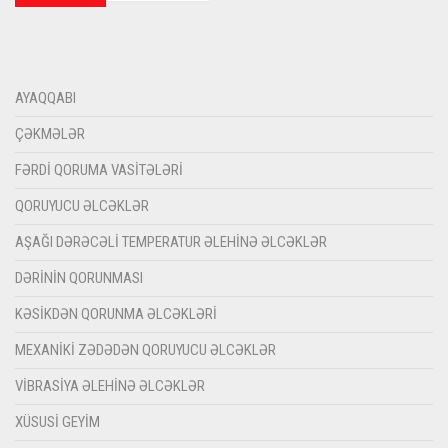
AYAQQABI
ÇƏKMƏLƏR
FƏRDI QORUMA VASITƏLƏRI
QORUYUCU ƏLCƏKLƏR
AŞAĞI DƏRƏCƏLI TEMPERATUR ƏLEHINƏ ƏLCƏKLƏR
DƏRININ QORUNMASI
KƏSIKDƏN QORUNMA ƏLCƏKLƏRI
MEXANIKI ZƏDƏDƏN QORUYUCU ƏLCƏKLƏR
VIBRASIYA ƏLEHINƏ ƏLCƏKLƏR
XÜSUSI GEYIM