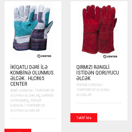
İKIQATLI DƏRI ILƏ
QIRMIZI RƏNGLI
KOMBINƏ OLUNMUS
İSTIDƏN QORUYUCU
ƏLCƏK . HLC865
ƏLCƏK
CENTER
YÜKSƏK DƏRƏCƏLI
TEMPERATUR ƏLEHINƏ
AŞAĞI DƏRƏCƏLI TEMPERATUR
ƏLCƏKLƏR
ƏLEHINƏ ƏLCƏKLƏR
,
DƏRININ
QORUNMASI
,
YÜKSƏK
DƏRƏCƏLI TEMPERATUR
ƏLEHINƏ ƏLCƏKLƏR
Təklif İstə