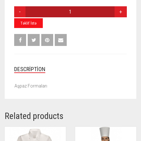
AŞPAZ
FORMASI
A011
Təklif İstə
QUANTITY
DESCRIPTION
Aşpaz Formaları
Related products