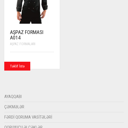
AŞPAZ FORMASI
A014
AŞPAZ FORMALARI
Təklif İstə
AYAQQABI
ÇƏKMƏLƏR
FƏRDI QORUMA VASITƏLƏRI
QORUYUCU ƏLCƏKLƏR