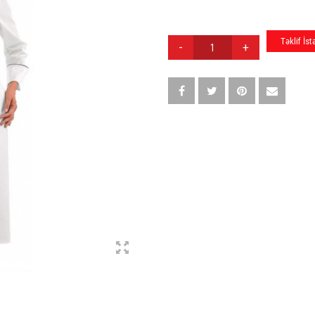
AŞPAZ
Təklif İst
FORMASI
A017
QUANTITY