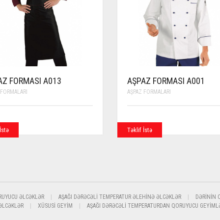
AZ FORMASI A013
AŞPAZ FORMASI A001
 FORMALARI
AŞPAZ FORMALARI
İstə
Təklif İstə
RUYUCU ƏLCƏKLƏR
AŞAĞI DƏRƏCƏLI TEMPERATUR ƏLEHINƏ ƏLCƏKLƏR
DƏRININ 
 ƏLCƏKLƏR
XÜSUSI GEYIM
AŞAĞI DƏRƏCƏLI TEMPERATURDAN QORUYUCU GEYIML