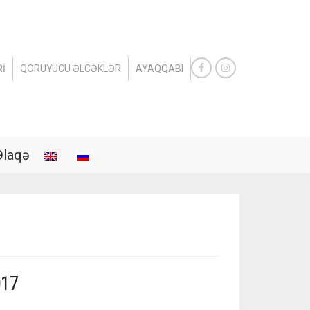
I
QORUYUCU ƏLCƏKLƏR
AYAQQABI
Əlaqə
017