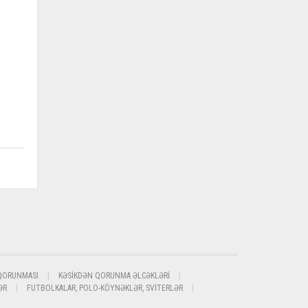
QORUNMASI
KƏSIKDƏN QORUNMA ƏLCƏKLƏRI
ƏR
FUTBOLKALAR, POLO-KÖYNƏKLƏR, SVITERLƏR