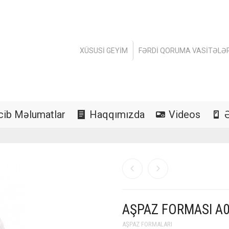
XÜSUSI GEYIM
FƏRDI QORUMA VASITƏLƏR
cib Məlumatlar
Haqqımızda
Videos
AŞPAZ FORMASI A
AŞPAZ FORMALARI