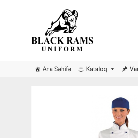
Ana Səhifə
Kataloq
Va