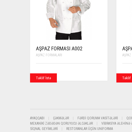
AŞPAZ FORMASI A002
AŞP
AŞPAZ FORMALARI
AŞPAZ
Təklif İstə
Təklif 
AYAQQABI
ÇƏKMƏLƏR
FƏRDI QORUMA VASITƏLƏRI
QO
MEXANIKI ZƏDƏDƏN QORUYUCU ƏLCƏKLƏR
VIBRASIYA ƏLEHINƏ
SIQNAL GEYIMLƏRI
RESTORANLAR ÜÇÜN UNIFORMA