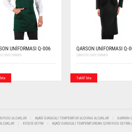
SON UNIFORMASI Q-006
QARSON UNIFORMASI Q-0
N UNIFORMASI
QARSON UNIFORMASI
İstə
Təklif İstə
RUYUCU ƏLCƏKLƏR
AŞAĞI DƏRƏCƏLI TEMPERATUR ƏLEHINƏ ƏLCƏKLƏR
DƏRININ 
 ƏLCƏKLƏR
XÜSUSI GEYIM
AŞAĞI DƏRƏCƏLI TEMPERATURDAN QORUYUCU GEYIML