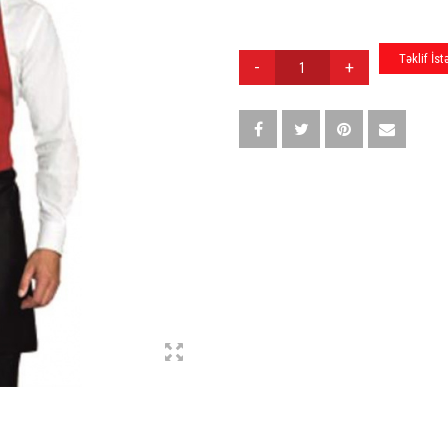
QARSON
Təklif İst
UNIFORMASI
Q-
008
QUANTITY