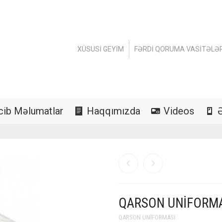
XÜSUSI GEYIM
FƏRDI QORUMA VASITƏLƏR
cib Məlumatlar
Haqqımızda
Videos
QARSON UNIFORMA
QARSON UNIFORMASI