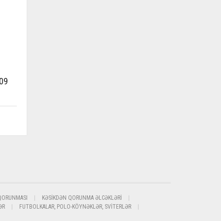
09
QORUNMASI
KƏSIKDƏN QORUNMA ƏLCƏKLƏRI
ƏR
FUTBOLKALAR, POLO-KÖYNƏKLƏR, SVITERLƏR