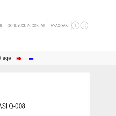
I
QORUYUCU ƏLCƏKLƏR
AYAQQABI
Əlaqə
SI Q-008