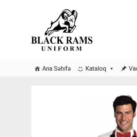
Ana Səhifə
Kataloq
Va