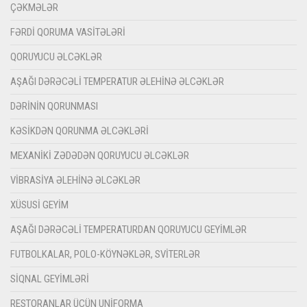
ÇƏKMƏLƏR
FƏRDI QORUMA VASITƏLƏRI
QORUYUCU ƏLCƏKLƏR
AŞAĞI DƏRƏCƏLI TEMPERATUR ƏLEHINƏ ƏLCƏKLƏR
DƏRININ QORUNMASI
KƏSIKDƏN QORUNMA ƏLCƏKLƏRI
MEXANIKI ZƏDƏDƏN QORUYUCU ƏLCƏKLƏR
VIBRASIYA ƏLEHINƏ ƏLCƏKLƏR
XÜSUSI GEYIM
AŞAĞI DƏRƏCƏLI TEMPERATURDAN QORUYUCU GEYIMLƏR
FUTBOLKALAR, POLO-KÖYNƏKLƏR, SVITERLƏR
SIQNAL GEYIMLƏRI
RESTORANLAR ÜÇÜN UNIFORMA