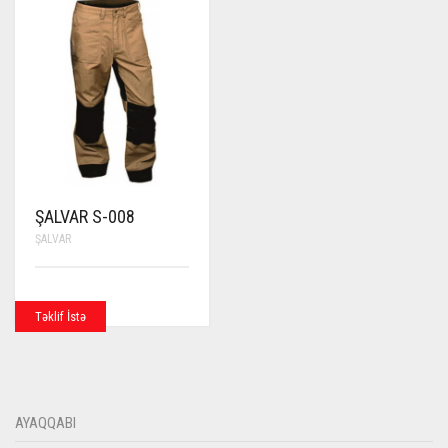
ŞALVAR S-008
ŞALVAR
Təklif İstə
AYAQQABI